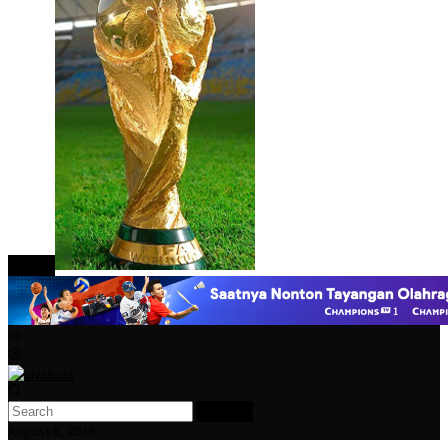
close
Mobile
Menu
Search
August 8, 2026