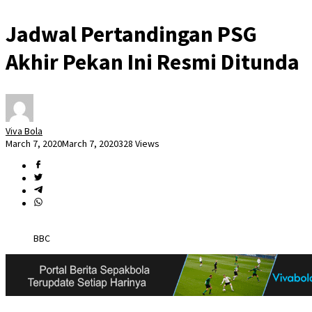
Jadwal Pertandingan PSG
Akhir Pekan Ini Resmi Ditunda
Viva Bola
March 7, 2020
March 7, 2020
328 Views
BBC