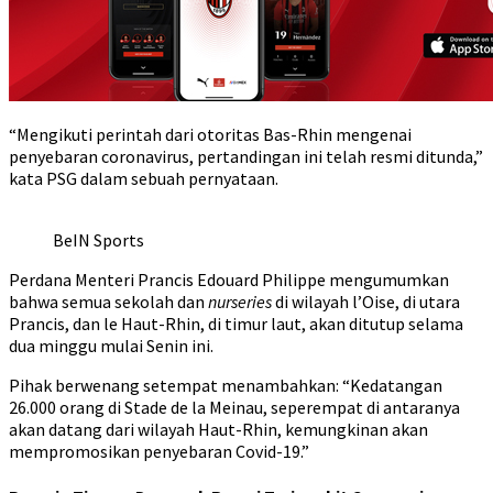
“Mengikuti perintah dari otoritas Bas-Rhin mengenai
penyebaran coronavirus, pertandingan ini telah resmi ditunda,”
kata PSG dalam sebuah pernyataan.
BeIN Sports
Perdana Menteri Prancis Edouard Philippe mengumumkan
bahwa semua sekolah dan
nurseries
di wilayah l’Oise, di utara
Prancis, dan le Haut-Rhin, di timur laut, akan ditutup selama
dua minggu mulai Senin ini.
Pihak berwenang setempat menambahkan: “Kedatangan
26.000 orang di Stade de la Meinau, seperempat di antaranya
akan datang dari wilayah Haut-Rhin, kemungkinan akan
mempromosikan penyebaran Covid-19.”