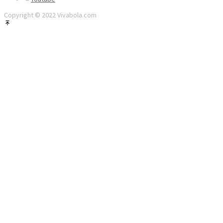
Copyright © 2022 Vivabola.com