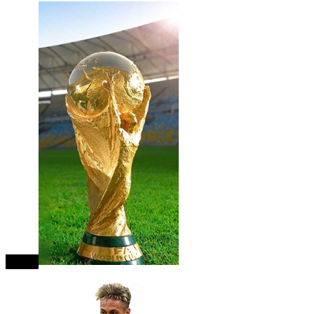
close