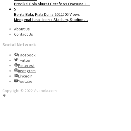
Prediksi Bola Akurat Getafe vs Osasuna 1…
5
Berita Bola
,
Piala Dunia 2022
505 Views
Mengenal Lusail Iconic Stadium, Stadion …
About Us
Contact Us
Social Network
Facebook
Twitter
Pinterest
Instagram
Linkedin
Youtube
Copyright © 2022 Vivabola.com