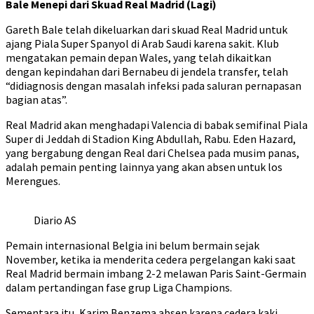
Bale Menepi dari Skuad Real Madrid (Lagi)
Gareth Bale telah dikeluarkan dari skuad Real Madrid untuk
ajang Piala Super Spanyol di Arab Saudi karena sakit. Klub
mengatakan pemain depan Wales, yang telah dikaitkan
dengan kepindahan dari Bernabeu di jendela transfer, telah
“didiagnosis dengan masalah infeksi pada saluran pernapasan
bagian atas”.
Real Madrid akan menghadapi Valencia di babak semifinal Piala
Super di Jeddah di Stadion King Abdullah, Rabu. Eden Hazard,
yang bergabung dengan Real dari Chelsea pada musim panas,
adalah pemain penting lainnya yang akan absen untuk los
Merengues.
Diario AS
Pemain internasional Belgia ini belum bermain sejak
November, ketika ia menderita cedera pergelangan kaki saat
Real Madrid bermain imbang 2-2 melawan Paris Saint-Germain
dalam pertandingan fase grup Liga Champions.
Sementara itu, Karim Benzema absen karena cedera kaki.