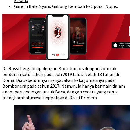
ke Cina
Gareth Bale Nyaris Gabung Kembali ke Spurs? Nope..
De Rossi bergabung dengan Boca Juniors dengan kontrak
berdurasi satu tahun pada Juli 2019 lalu setelah 18 tahun di
Roma. Dia sebelumnya menyatakan kekagumannya pada
Bombonera pada tahun 2017. Namun, ia hanya bermain dalam
enam pertandingan untuk Boca, dengan cedera yang terus
menghambat masa tinggalnya di Divisi Primera.