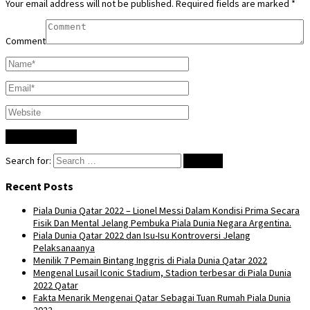
Your email address will not be published.
Required fields are marked
*
Comment
Search for:
Recent Posts
Piala Dunia Qatar 2022 – Lionel Messi Dalam Kondisi Prima Secara
Fisik Dan Mental Jelang Pembuka Piala Dunia Negara Argentina.
Piala Dunia Qatar 2022 dan Isu-Isu Kontroversi Jelang
Pelaksanaanya
Menilik 7 Pemain Bintang Inggris di Piala Dunia Qatar 2022
Mengenal Lusail Iconic Stadium, Stadion terbesar di Piala Dunia
2022 Qatar
Fakta Menarik Mengenai Qatar Sebagai Tuan Rumah Piala Dunia