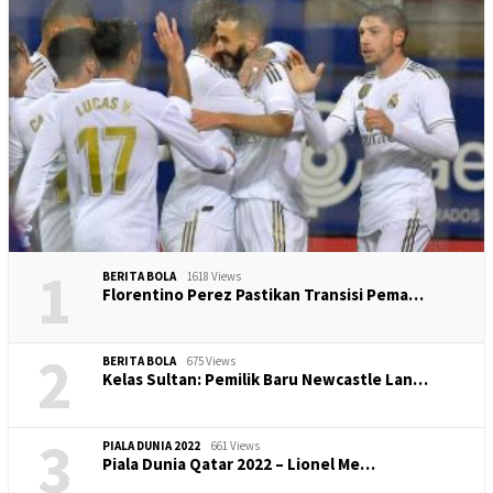
1
BERITA BOLA
1618 Views
​Florentino Perez Pastikan Transisi Pema…
2
BERITA BOLA
675 Views
Kelas Sultan: Pemilik Baru Newcastle Lan…
3
PIALA DUNIA 2022
661 Views
Piala Dunia Qatar 2022 – Lionel Me…