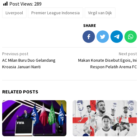
Post Views:
289
Liverpool
Premier League Indonesia
Virgil van Dijk
SHARE
Post
Previous post
Next post
AC Milan Buru Duo Gelandang
Makan Konate Disebut Egois, Ini
navigation
Kroasia Januari Nanti
Respon Pelatih Arema FC
RELATED POSTS