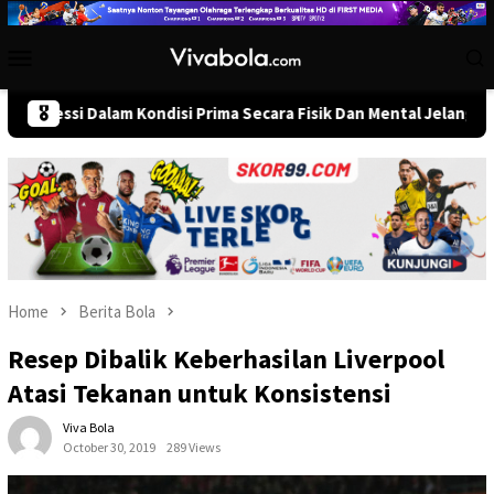
Skip
to
Mobile
content
Menu
Dalam Kondisi Prima Secara Fisik Dan Mental Jelang Pembuka Piala
🎖️
Home
Berita Bola
Resep Dibalik Keberhasilan Liverpool
Atasi Tekanan untuk Konsistensi
Viva Bola
October 30, 2019
289 Views