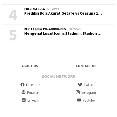
4
PREDIKSI BOLA
518 Views
Prediksi Bola Akurat Getafe vs Osasuna 1…
5
BERITA BOLA
,
PIALA DUNIA 2022
505 Views
Mengenal Lusail Iconic Stadium, Stadion …
ABOUT US
CONTACT US
SOCIAL NETWORK
Facebook
Twitter
Pinterest
Instagram
Linkedin
Youtube