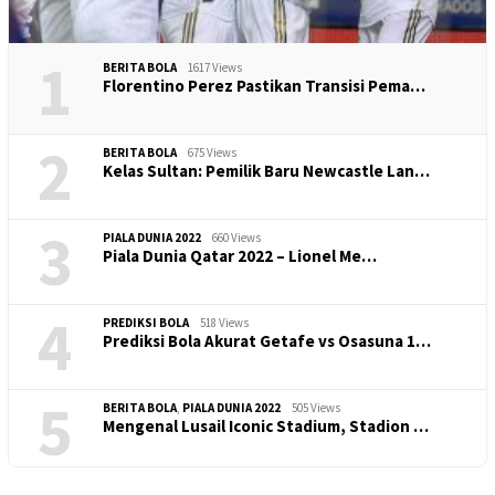
1
BERITA BOLA
1617 Views
​Florentino Perez Pastikan Transisi Pema…
2
BERITA BOLA
675 Views
Kelas Sultan: Pemilik Baru Newcastle Lan…
3
PIALA DUNIA 2022
660 Views
Piala Dunia Qatar 2022 – Lionel Me…
4
PREDIKSI BOLA
518 Views
Prediksi Bola Akurat Getafe vs Osasuna 1…
5
BERITA BOLA
,
PIALA DUNIA 2022
505 Views
Mengenal Lusail Iconic Stadium, Stadion …