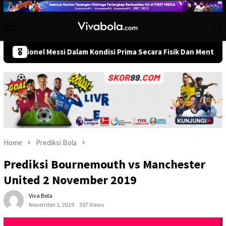
Skip
to
Mobile
content
Menu
nel Messi Dalam Kondisi Prima Secara Fisik Dan Mental Jelang Pem
🎖️
Home
Prediksi Bola
Prediksi Bournemouth vs Manchester
United 2 November 2019
Viva Bola
November 1, 2019
307 Views