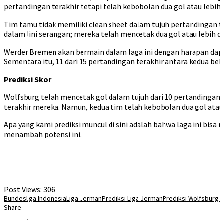
pertandingan terakhir tetapi telah kebobolan dua gol atau leb
Tim tamu tidak memiliki clean sheet dalam tujuh pertandingan 
dalam lini serangan; mereka telah mencetak dua gol atau lebih 
Werder Bremen akan bermain dalam laga ini dengan harapan da
Sementara itu, 11 dari 15 pertandingan terakhir antara kedua bel
Prediksi Skor
Wolfsburg telah mencetak gol dalam tujuh dari 10 pertandinga
terakhir mereka. Namun, kedua tim telah kebobolan dua gol ata
Apa yang kami prediksi muncul di sini adalah bahwa laga ini bis
menambah potensi ini.
Post Views:
306
Bundesliga Indonesia
Liga Jerman
Prediksi Liga Jerman
Prediksi Wolfsbur
Share