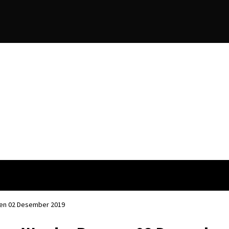
an Mental Jelang Pembuka Piala Dunia Negara Argentina.
Piala Dunia Qatar 20
erbesar di Piala Dunia 2022 Qatar
Fakta Menarik Mengenai Qatar Sebagai Tua
men 02 Desember 2019