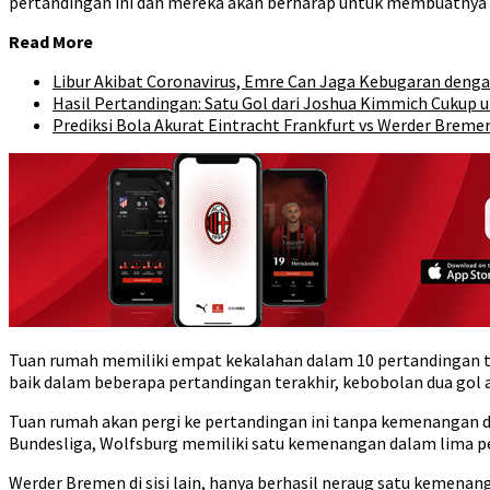
pertandingan ini dan mereka akan berharap untuk membuatnya m
Read More
Libur Akibat Coronavirus, Emre Can Jaga Kebugaran dengan
Hasil Pertandingan: Satu Gol dari Joshua Kimmich Cukup 
Prediksi Bola Akurat Eintracht Frankfurt vs Werder Breme
Tuan rumah memiliki empat kekalahan dalam 10 pertandingan ter
baik dalam beberapa pertandingan terakhir, kebobolan dua gol at
Tuan rumah akan pergi ke pertandingan ini tanpa kemenangan d
Bundesliga, Wolfsburg memiliki satu kemenangan dalam lima 
Werder Bremen di sisi lain, hanya berhasil neraug satu kemenan