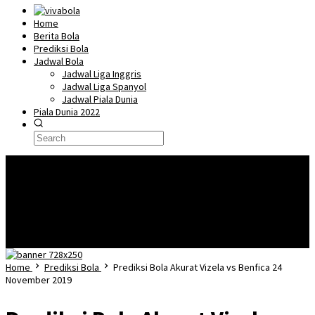
Home
Berita Bola
Prediksi Bola
Jadwal Bola
Jadwal Liga Inggris
Jadwal Liga Spanyol
Jadwal Piala Dunia
Piala Dunia 2022
🎖️
Piala Dunia Qatar 2022 – Lionel Messi Dalam Kondisi Prima Secara Fisik
Dan Mental Jelang Pembuka Piala Dunia Negara Argentina.
Piala Dunia
Qatar 2022 dan Isu-Isu Kontroversi Jelang Pelaksanaanya
Menilik 7
Pemain Bintang Inggris di Piala Dunia Qatar 2022
Mengenal Lusail Iconic
Stadium, Stadion terbesar di Piala Dunia 2022 Qatar
Fakta Menarik
Mengenai Qatar Sebagai Tuan Rumah Piala Dunia 2022
Home
Prediksi Bola
Prediksi Bola Akurat Vizela vs Benfica 24
November 2019