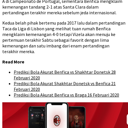
A di Campeonato de Portugal, sementara Benfica mengklaim
kemenangan tandang 2-1 atas Santa Clara dalam
pertandingan terakhir mereka sebelum jeda internasional.
Kedua belah pihak bertemu pada 2017 lalu dalam pertandingan
Taca da Liga di Lisbon yang melihat tuan rumah Benfica
mengklaim kemenangan 4-0 tetapi Vizela akan menuju ke
pertemuan terakhir Sabtu sebagai favorit dengan lima
kemenangan dan satu imbang dari enam pertandingan
terakhir mereka.
Read More
Prediksi Bola Akurat Benfica vs Shakhtar Donetsk 28
Februari 2020
Prediksi Bola Akurat Shakhtar Donetsk vs Benfica 21
Februari 2020
Prediksi Bola Akurat Benfica vs Braga 16 Februari 2020