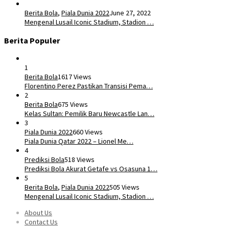
Berita Bola
,
Piala Dunia 2022
June 27, 2022
Mengenal Lusail Iconic Stadium, Stadion …
Berita Populer
1
Berita Bola
1617 Views
​Florentino Perez Pastikan Transisi Pema…
2
Berita Bola
675 Views
Kelas Sultan: Pemilik Baru Newcastle Lan…
3
Piala Dunia 2022
660 Views
Piala Dunia Qatar 2022 – Lionel Me…
4
Prediksi Bola
518 Views
Prediksi Bola Akurat Getafe vs Osasuna 1…
5
Berita Bola
,
Piala Dunia 2022
505 Views
Mengenal Lusail Iconic Stadium, Stadion …
About Us
Contact Us