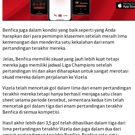
Benfica juga dalam kondisi yang baik seperti yang Anda
harapkan dari para pemimpin klasemen setelah meraih lima
kemenangan dan menderita satu kekalahan dari enam
pertandingan terakhir mereka.
Jelas, Benfica memiliki skuad yang jauh lebih kuat tetapi
mereka juga memiliki jadwal Liga Champions setelah
pertandingan ini dan akan diharapkan untuk sangat merotasi
skuad mereka dalam perjalanan ke Vizela.
Vizela telah mencetak gol dalam lima dari enam pertandingan
terakhir mereka tetapi hanya berhasil menjaga satu clean
sheet selama periode tersebut, sementara kedua tim telah
mencetak gol dalam tiga dari enam pertandingan terakhir
Benfica di semua kompetisi.
Hasil akhir lebih dari 3,5 gol telah dihasilkan dalam tiga dari
lima pertandingan terakhir Vizela dan juga dalam dua dari
empat pertandingan terakhir Benfica. Benfica rata-rata