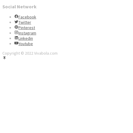
Social Network
Facebook
Twitter
Pinterest
Instagram
Linkedin
Youtube
Copyright © 2022 Vivabola.com