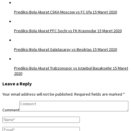
Prediksi Bola Akurat CSKA Moscow vs FC Ufa 15 Maret 2020
Prediksi Bola Akurat PFC Sochi vs FK Krasnodar 15 Maret 2020
Prediksi Bola Akurat Galatasaray vs Besiktas 15 Maret 2020
Prediksi Bola Akurat Trabzonspor vs Istanbul Basaksehir 15 Maret
2020
Leave a Reply
Your email address will not be published.
Required fields are marked
*
Comment