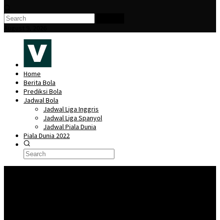
Search
August 9, 2026
Home
Berita Bola
Prediksi Bola
Jadwal Bola
Jadwal Liga Inggris
Jadwal Liga Spanyol
Jadwal Piala Dunia
Piala Dunia 2022
🎖️
Piala Dunia Qatar 2022 – Lionel Messi Dalam Kondisi Prima Secara Fisik
Dan Mental Jelang Pembuka Piala Dunia Negara Argentina.
Piala Dunia
Qatar 2022 dan Isu-Isu Kontroversi Jelang Pelaksanaanya
Menilik 7
Pemain Bintang Inggris di Piala Dunia Qatar 2022
Mengenal Lusail Iconic
Stadium, Stadion terbesar di Piala Dunia 2022 Qatar
Fakta Menarik