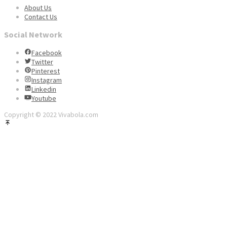
About Us
Contact Us
Social Network
Facebook
Twitter
Pinterest
Instagram
Linkedin
Youtube
Copyright © 2022 Vivabola.com