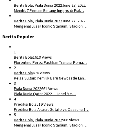
Berita Bola
,
Piala Dunia 2022
June 27, 2022
Menilik 7 Pemain Bintang Inggris di Pial…
Berita Bola
,
Piala Dunia 2022
June 27, 2022
Mengenal Lusail Iconic Stadium, Stadion …
Berita Populer
1
Berita Bola
1619 Views
​Florentino Perez Pastikan Transisi Pema…
2
Berita Bola
676 Views
Kelas Sultan: Pemilik Baru Newcastle Lan…
3
Piala Dunia 2022
661 Views
Piala Dunia Qatar 2022 – Lionel Me…
4
Prediksi Bola
519 Views
Prediksi Bola Akurat Getafe vs Osasuna 1…
5
Berita Bola
,
Piala Dunia 2022
506 Views
Mengenal Lusail Iconic Stadium, Stadion …