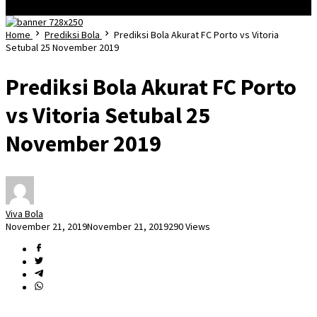
Mengenai Qatar Sebagai Tuan Rumah Piala Dunia 2022
Home
Prediksi Bola
Prediksi Bola Akurat FC Porto vs Vitoria
Setubal 25 November 2019
Prediksi Bola Akurat FC Porto
vs Vitoria Setubal 25
November 2019
Viva Bola
November 21, 2019
November 21, 2019
290 Views