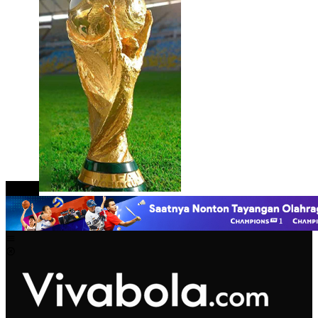
close
Mobile
Menu