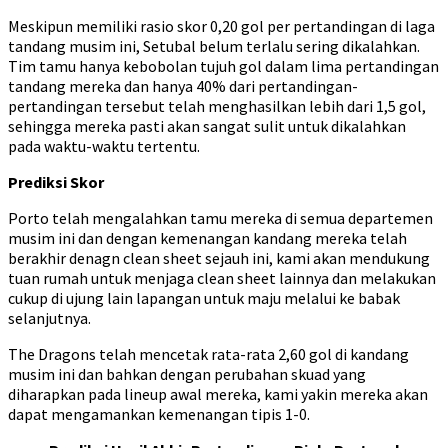
Meskipun memiliki rasio skor 0,20 gol per pertandingan di laga
tandang musim ini, Setubal belum terlalu sering dikalahkan.
Tim tamu hanya kebobolan tujuh gol dalam lima pertandingan
tandang mereka dan hanya 40% dari pertandingan-
pertandingan tersebut telah menghasilkan lebih dari 1,5 gol,
sehingga mereka pasti akan sangat sulit untuk dikalahkan
pada waktu-waktu tertentu.
Prediksi Skor
Porto telah mengalahkan tamu mereka di semua departemen
musim ini dan dengan kemenangan kandang mereka telah
berakhir denagn clean sheet sejauh ini, kami akan mendukung
tuan rumah untuk menjaga clean sheet lainnya dan melakukan
cukup di ujung lain lapangan untuk maju melalui ke babak
selanjutnya.
The Dragons telah mencetak rata-rata 2,60 gol di kandang
musim ini dan bahkan dengan perubahan skuad yang
diharapkan pada lineup awal mereka, kami yakin mereka akan
dapat mengamankan kemenangan tipis 1-0.