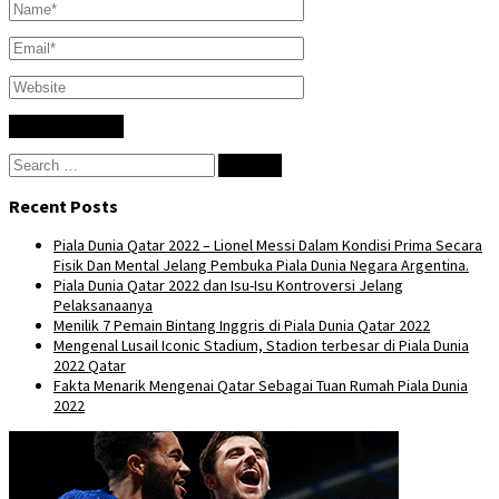
Search
for:
Recent Posts
Piala Dunia Qatar 2022 – Lionel Messi Dalam Kondisi Prima Secara
Fisik Dan Mental Jelang Pembuka Piala Dunia Negara Argentina.
Piala Dunia Qatar 2022 dan Isu-Isu Kontroversi Jelang
Pelaksanaanya
Menilik 7 Pemain Bintang Inggris di Piala Dunia Qatar 2022
Mengenal Lusail Iconic Stadium, Stadion terbesar di Piala Dunia
2022 Qatar
Fakta Menarik Mengenai Qatar Sebagai Tuan Rumah Piala Dunia
2022