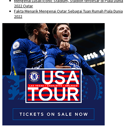
Mengenal Lusail Iconic Stadium, Stadion terbesar di Piala Dunia
2022 Qatar
Fakta Menarik Mengenai Qatar Sebagai Tuan Rumah Piala Dunia
2022