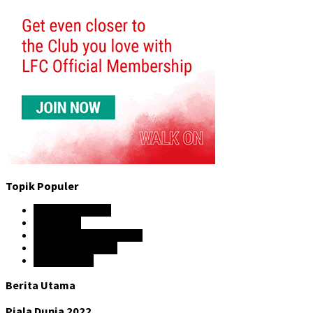
Topik Populer
Hasil Pertandingan
Liga Inggris
Premier League Indonesia
Prediksi Liga Inggris
Liga Champion
Berita Utama
Piala Dunia 2022