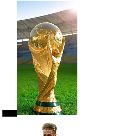
close