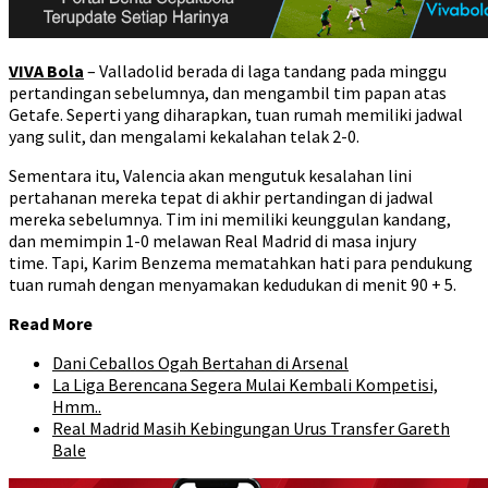
VIVA Bola
– Valladolid berada di laga tandang pada minggu
pertandingan sebelumnya, dan mengambil tim papan atas
Getafe. Seperti yang diharapkan, tuan rumah memiliki jadwal
yang sulit, dan mengalami kekalahan telak 2-0.
Sementara itu, Valencia akan mengutuk kesalahan lini
pertahanan mereka tepat di akhir pertandingan di jadwal
mereka sebelumnya. Tim ini memiliki keunggulan kandang,
dan memimpin 1-0 melawan Real Madrid di masa injury
time. Tapi, Karim Benzema mematahkan hati para pendukung
tuan rumah dengan menyamakan kedudukan di menit 90 + 5.
Read More
Dani Ceballos Ogah Bertahan di Arsenal
La Liga Berencana Segera Mulai Kembali Kompetisi,
Hmm..
Real Madrid Masih Kebingungan Urus Transfer Gareth
Bale