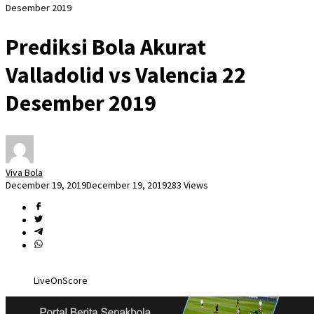
Desember 2019
Prediksi Bola Akurat
Valladolid vs Valencia 22
Desember 2019
Viva Bola
December 19, 2019
December 19, 2019
283 Views
LiveOnScore