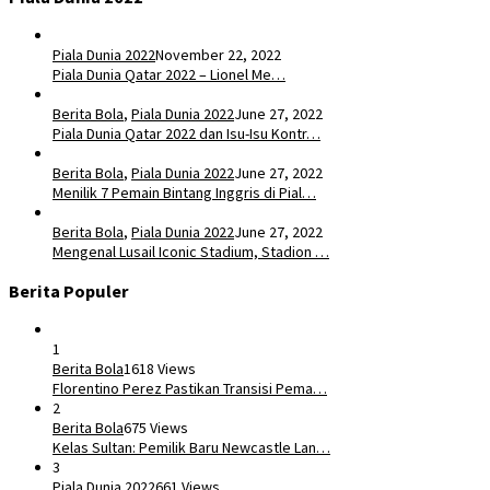
Piala Dunia 2022
November 22, 2022
Piala Dunia Qatar 2022 – Lionel Me…
Berita Bola
,
Piala Dunia 2022
June 27, 2022
Piala Dunia Qatar 2022 dan Isu-Isu Kontr…
Berita Bola
,
Piala Dunia 2022
June 27, 2022
Menilik 7 Pemain Bintang Inggris di Pial…
Berita Bola
,
Piala Dunia 2022
June 27, 2022
Mengenal Lusail Iconic Stadium, Stadion …
Berita Populer
1
Berita Bola
1618 Views
​Florentino Perez Pastikan Transisi Pema…
2
Berita Bola
675 Views
Kelas Sultan: Pemilik Baru Newcastle Lan…
3
Piala Dunia 2022
661 Views