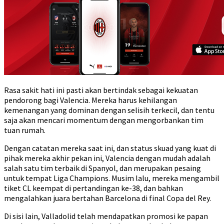
Rasa sakit hati ini pasti akan bertindak sebagai kekuatan
pendorong bagi Valencia. Mereka harus kehilangan
kemenangan yang dominan dengan selisih terkecil, dan tentu
saja akan mencari momentum dengan mengorbankan tim
tuan rumah.
Dengan catatan mereka saat ini, dan status skuad yang kuat di
pihak mereka akhir pekan ini, Valencia dengan mudah adalah
salah satu tim terbaik di Spanyol, dan merupakan pesaing
untuk tempat Liga Champions. Musim lalu, mereka mengambil
tiket CL keempat di pertandingan ke-38, dan bahkan
mengalahkan juara bertahan Barcelona di final Copa del Rey.
Di sisi lain, Valladolid telah mendapatkan promosi ke papan