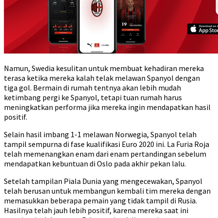
Namun, Swedia kesulitan untuk membuat kehadiran mereka
terasa ketika mereka kalah telak melawan Spanyol dengan
tiga gol. Bermain di rumah tentnya akan lebih mudah
ketimbang pergi ke Spanyol, tetapi tuan rumah harus
meningkatkan performa jika mereka ingin mendapatkan hasil
positif.
Selain hasil imbang 1-1 melawan Norwegia, Spanyol telah
tampil sempurna di fase kualifikasi Euro 2020 ini. La Furia Roja
telah memenangkan enam dari enam pertandingan sebelum
mendapatkan kebuntuan di Oslo pada akhir pekan lalu.
Setelah tampilan Piala Dunia yang mengecewakan, Spanyol
telah berusan untuk membangun kembali tim mereka dengan
memasukkan beberapa pemain yang tidak tampil di Rusia.
Hasilnya telah jauh lebih positif, karena mereka saat ini