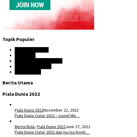
Topik Populer
Hasil Pertandingan
Liga Inggris
Premier League Indonesia
Prediksi Liga Inggris
Liga Champion
Berita Utama
Piala Dunia 2022
Piala Dunia 2022
November 22, 2022
Piala Dunia Qatar 2022 – Lionel Me…
Berita Bola
,
Piala Dunia 2022
June 27, 2022
Piala Dunia Qatar 2022 dan Isu-Isu Kontr…