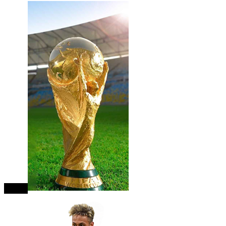
close