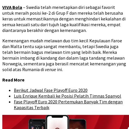
VIVA Bola
– Swedia telah menetapkan diri sebagai favorit
untuk meraih posisi ke-2 di Grup F dan mereka telah berusaha
keras untuk memastikannya dengan menghindari kekalahan di
semua kecuali satu dari tujuh laga kualifikasi mereka, empat
diantaranya berakhir dengan kemenangan.
Kemenangan mudah melawan duo tim kecil Kepulauan Faroe
dan Malta tentu saja sangat membantu, tetapi Swedia juga
telah bermain bagus melawan tim yang lebih baik. Mereka
bermain imbang di kandang dan dalam laga tandang melawan
Norwegia, sementara juga berasil mencatat kemenangan yang
solid atas Rumania di
venue
ini.
Read More
Berikut Jadwal Fase Playoff Euro 2020
Luis Enrique Kembali ke Posisi Pelatih Timnas Spanyol
Fase Playoff Euro 2020 Pertemukan Banyak Tim dengan
Kapasitas Terbaik