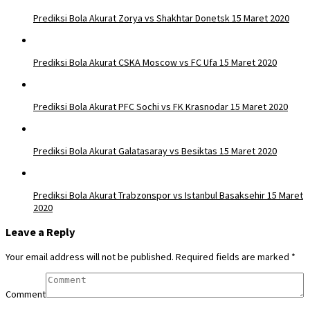
Prediksi Bola Akurat Zorya vs Shakhtar Donetsk 15 Maret 2020
Prediksi Bola Akurat CSKA Moscow vs FC Ufa 15 Maret 2020
Prediksi Bola Akurat PFC Sochi vs FK Krasnodar 15 Maret 2020
Prediksi Bola Akurat Galatasaray vs Besiktas 15 Maret 2020
Prediksi Bola Akurat Trabzonspor vs Istanbul Basaksehir 15 Maret
2020
Leave a Reply
Your email address will not be published.
Required fields are marked
*
Comment