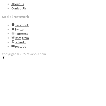
About Us
Contact Us
Social Network
Facebook
Twitter
Pinterest
Instagram
Linkedin
Youtube
Copyright © 2022 Vivabola.com