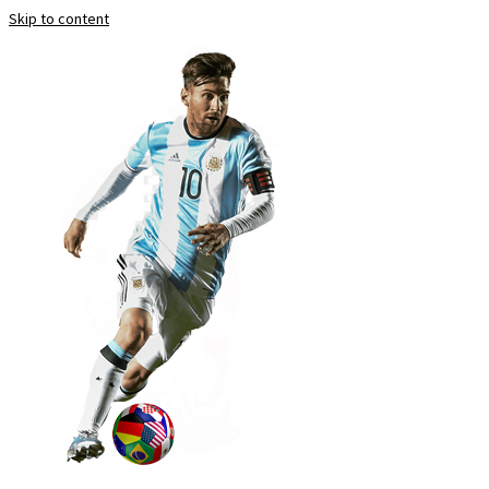
Skip to content