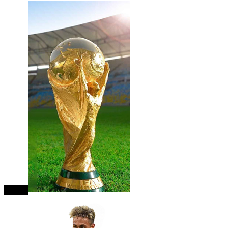
close