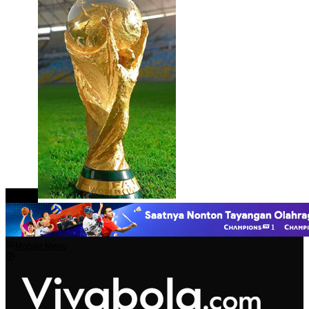
close
Mobile Menu