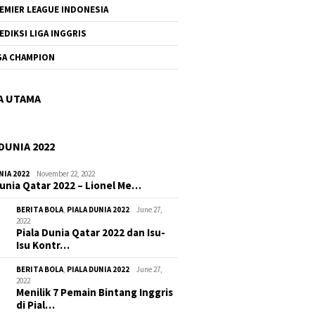
EMIER LEAGUE INDONESIA
EDIKSI LIGA INGGRIS
GA CHAMPION
A UTAMA
 DUNIA 2022
NIA 2022
November 22, 2022
Dunia Qatar 2022 – Lionel Me…
BERITA BOLA
,
PIALA DUNIA 2022
June 27,
2022
Piala Dunia Qatar 2022 dan Isu-
Isu Kontr…
BERITA BOLA
,
PIALA DUNIA 2022
June 27,
2022
Menilik 7 Pemain Bintang Inggris
di Pial…