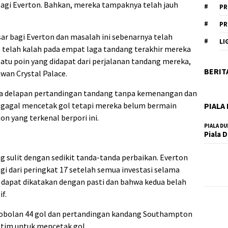
agi Everton. Bahkan, mereka tampaknya telah jauh
PR
PR
r bagi Everton dan masalah ini sebenarnya telah
LI
 telah kalah pada empat laga tandang terakhir mereka
atu poin yang didapat dari perjalanan tandang mereka,
BERIT
wan Crystal Palace.
lma delapan pertandingan tandang tanpa kemenangan dan
 gagal mencetak gol tetapi mereka belum bermain
PIALA
 yang terkenal berpori ini.
PIALA DU
Piala 
 sulit dengan sedikit tanda-tanda perbaikan. Everton
ggi dari peringkat 17 setelah semua investasi selama
 dapat dikatakan dengan pasti dan bahwa kedua belah
f.
kebobolan 44 gol dan pertandingan kandang Southampton
 tim untuk mencetak gol.