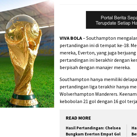
VIVA BOLA
– Southampton mengalami
pertandingan ini di tempat ke-18. M
mereka, Everton, yang juga berjuang
pertandingan ini berakhir dengan k
berpisah dengan manajer mereka.
Southampton hanya memiliki delapan
pertandingan liga terakhir hanya m
Wolverhampton Wanderers. Keenam p
kebobolan 21 gol dengan 16 gol terja
READ MORE
Hasil Pertandingan: Chelsea
Ha
Bungkam Everton Empat Gol
Be