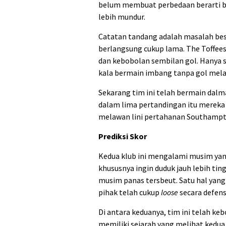
belum membuat perbedaan berarti b
lebih mundur.
Catatan tandang adalah masalah besa
berlangsung cukup lama. The Toffees
dan kebobolan sembilan gol. Hanya s
kala bermain imbang tanpa gol mela
Sekarang tim ini telah bermain da
dalam lima pertandingan itu mereka
melawan lini pertahanan Southampton
Prediksi Skor
Kedua klub ini mengalami musim yang
khususnya ingin duduk jauh lebih tin
musim panas tersbeut. Satu hal yang
pihak telah cukup
loose
secara defensi
Di antara keduanya, tim ini telah 
memiliki sejarah yang melihat kedua