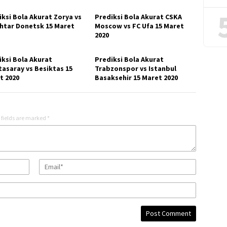
iksi Bola Akurat Zorya vs
Prediksi Bola Akurat CSKA
htar Donetsk 15 Maret
Moscow vs FC Ufa 15 Maret
2020
iksi Bola Akurat
Prediksi Bola Akurat
tasaray vs Besiktas 15
Trabzonspor vs Istanbul
t 2020
Basaksehir 15 Maret 2020
 fields are marked
*