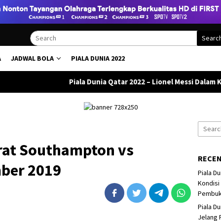
Searc
A
JADWAL BOLA
PIALA DUNIA 2022
Piala Dunia Qatar 2022 – Lionel Messi Dalam Kondisi Pri
Search
for:
urat Southampton vs
RECEN
ber 2019
Piala D
Kondisi
Pembuka
Piala D
Jelang 