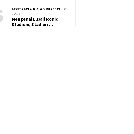
5
BERITA BOLA
,
PIALA DUNIA 2022
506
Views
Mengenal Lusail Iconic
Stadium, Stadion …