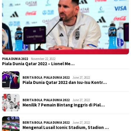
PIALA DUNIA 2022
November 22, 2022
Piala Dunia Qatar 2022 – Lionel Me…
BERITA BOLA
,
PIALA DUNIA 2022
June 27, 2022
Piala Dunia Qatar 2022 dan Isu-Isu Kontr…
BERITA BOLA
,
PIALA DUNIA 2022
June 27, 2022
Menilik 7 Pemain Bintang Inggris di Pial…
BERITA BOLA
,
PIALA DUNIA 2022
June 27, 2022
Mengenal Lusail Iconic Stadium, Stadion …