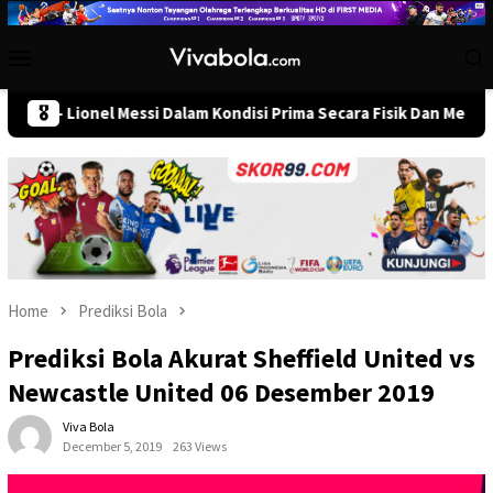
Skip
to
Mobile
content
Menu
Lionel Messi Dalam Kondisi Prima Secara Fisik Dan Mental Jelang 
🎖️
Home
Prediksi Bola
Prediksi Bola Akurat Sheffield United vs
Newcastle United 06 Desember 2019
Viva Bola
December 5, 2019
263 Views