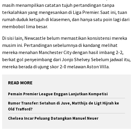
masih menampilkan catatan tujuh pertandingan tanpa
terkalahkan yang mengesankan di Liga Premier. Saat ini, tuan
rumah duduk ketujuh di klasemen, dan hanya satu poin lagi dari
membobol lima besar.
Di sisi lain, Newcastle belum memastikan konsistensi mereka
musim ini. Pertandingan sebelumnya di kandang melihat
mereka menahan Manchester City dengan hasil imbang 2-2,
berkat gol penyeimbang dari Jonjo Shelvey. Sebelum jadwal itu,
mereka berada di ujung skor 2-0 melawan Aston Villa.
READ MORE
Pemain Premier League Enggan Lanjutkan Kompetisi
Rumor Transfer: Setahun di Juve, Matthijs de Ligt Hijrah ke
Old Trafford?
Chelsea Incar Peluang Datangkan Manuel Neuer