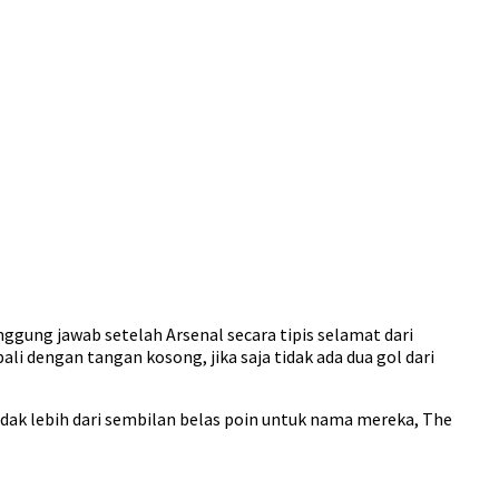
gung jawab setelah Arsenal secara tipis selamat dari
 dengan tangan kosong, jika saja tidak ada dua gol dari
dak lebih dari sembilan belas poin untuk nama mereka, The