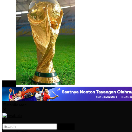
close
Mobile Menu
Search