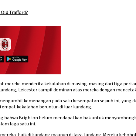
 Old Trafford?
lihat mereke menderita kekalahan di masing-masing dari tiga pert
 kandang, Leicester tampil dominan atas mereka dengan mencetak 
engambil kemenangan pada satu kesempatan sejauh ini, yang da
 empat kekalahan beruntun di luar kandang.
ng bahwa Brighton belum mendapatkan hak untuk menyombongkan d
lam laga satu ini.
k mereka, baik di kandang maupun di laga tandang. Mereka kebob