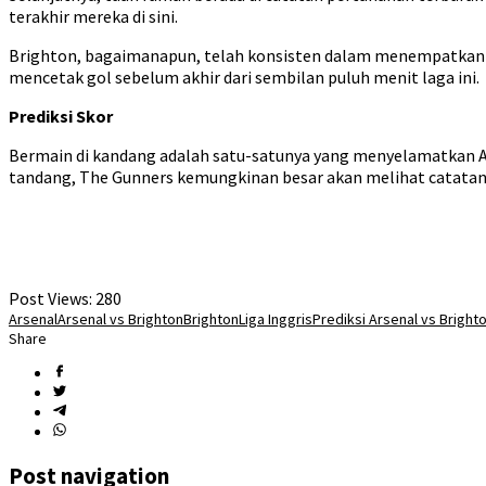
terakhir mereka di sini.
Brighton, bagaimanapun, telah konsisten dalam menempatkan na
mencetak gol sebelum akhir dari sembilan puluh menit laga ini.
Prediksi Skor
Bermain di kandang adalah satu-satunya yang menyelamatkan Ar
tandang, The Gunners kemungkinan besar akan melihat catatan
Post Views:
280
Arsenal
Arsenal vs Brighton
Brighton
Liga Inggris
Prediksi Arsenal vs Bright
Share
Post navigation