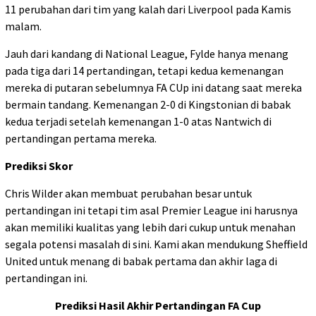
11 perubahan dari tim yang kalah dari Liverpool pada Kamis
malam.
Jauh dari kandang di National League, Fylde hanya menang
pada tiga dari 14 pertandingan, tetapi kedua kemenangan
mereka di putaran sebelumnya FA CUp ini datang saat mereka
bermain tandang. Kemenangan 2-0 di Kingstonian di babak
kedua terjadi setelah kemenangan 1-0 atas Nantwich di
pertandingan pertama mereka.
Prediksi Skor
Chris Wilder akan membuat perubahan besar untuk
pertandingan ini tetapi tim asal Premier League ini harusnya
akan memiliki kualitas yang lebih dari cukup untuk menahan
segala potensi masalah di sini. Kami akan mendukung Sheffield
United untuk menang di babak pertama dan akhir laga di
pertandingan ini.
Prediksi Hasil Akhir Pertandingan FA Cup