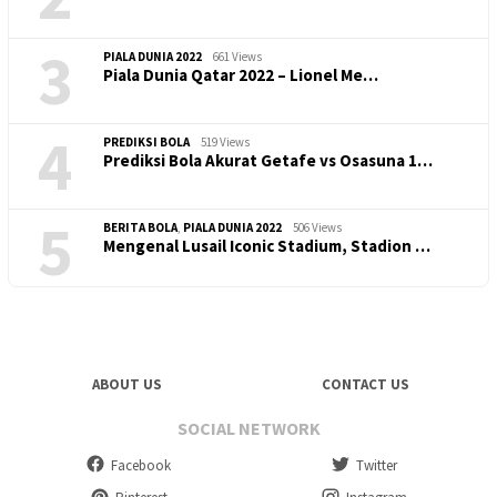
3
PIALA DUNIA 2022
661 Views
Piala Dunia Qatar 2022 – Lionel Me…
4
PREDIKSI BOLA
519 Views
Prediksi Bola Akurat Getafe vs Osasuna 1…
5
BERITA BOLA
,
PIALA DUNIA 2022
506 Views
Mengenal Lusail Iconic Stadium, Stadion …
ABOUT US
CONTACT US
SOCIAL NETWORK
Facebook
Twitter