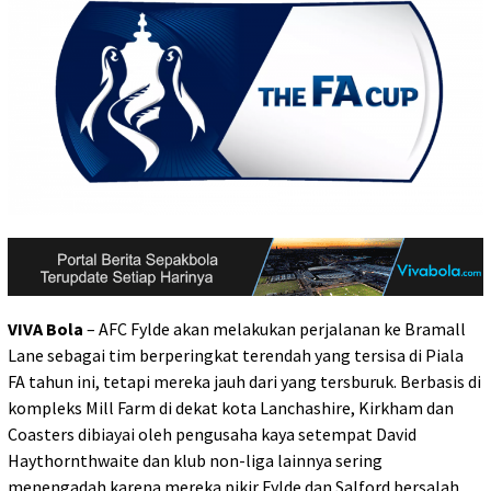
VIVA Bola
– AFC Fylde akan melakukan perjalanan ke Bramall
Lane sebagai tim berperingkat terendah yang tersisa di Piala
FA tahun ini, tetapi mereka jauh dari yang tersburuk. Berbasis di
kompleks Mill Farm di dekat kota Lanchashire, Kirkham dan
Coasters dibiayai oleh pengusaha kaya setempat David
Haythornthwaite dan klub non-liga lainnya sering
menengadah karena mereka pikir Fylde dan Salford bersalah