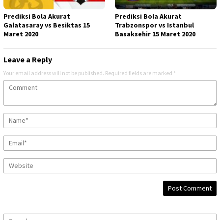
Prediksi Bola Akurat
Prediksi Bola Akurat
Galatasaray vs Besiktas 15
Trabzonspor vs Istanbul
Maret 2020
Basaksehir 15 Maret 2020
Leave a Reply
Your email address will not be published.
Required fields are marked
*
Search