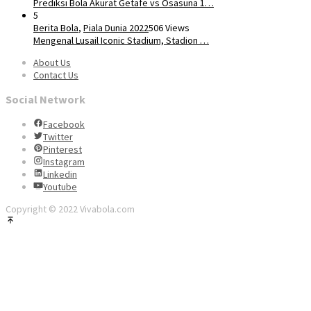
Prediksi Bola Akurat Getafe vs Osasuna 1…
5
Berita Bola
,
Piala Dunia 2022
506 Views
Mengenal Lusail Iconic Stadium, Stadion …
About Us
Contact Us
Social Network
Facebook
Twitter
Pinterest
Instagram
Linkedin
Youtube
Copyright © 2022 Vivabola.com