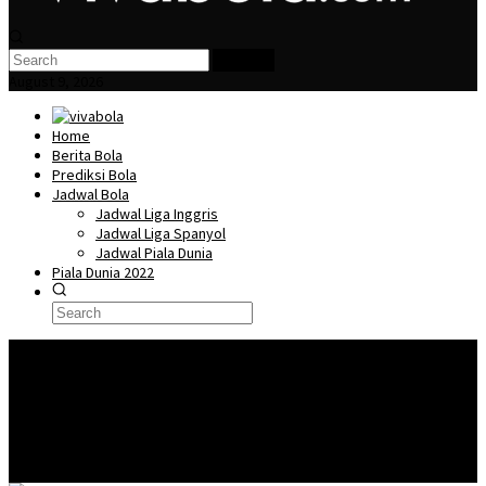
Search
August 9, 2026
Home
Berita Bola
Prediksi Bola
Jadwal Bola
Jadwal Liga Inggris
Jadwal Liga Spanyol
Jadwal Piala Dunia
Piala Dunia 2022
🎖️
Piala Dunia Qatar 2022 – Lionel Messi Dalam Kondisi Prima Secara Fisik
Dan Mental Jelang Pembuka Piala Dunia Negara Argentina.
Piala Dunia
Qatar 2022 dan Isu-Isu Kontroversi Jelang Pelaksanaanya
Menilik 7
Pemain Bintang Inggris di Piala Dunia Qatar 2022
Mengenal Lusail Iconic
Stadium, Stadion terbesar di Piala Dunia 2022 Qatar
Fakta Menarik
Mengenai Qatar Sebagai Tuan Rumah Piala Dunia 2022