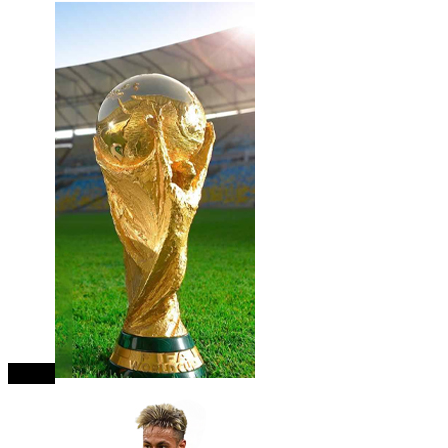
close