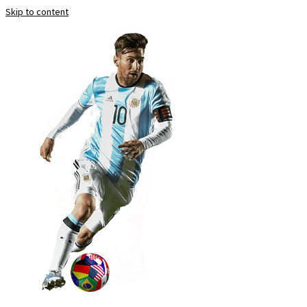
Skip to content