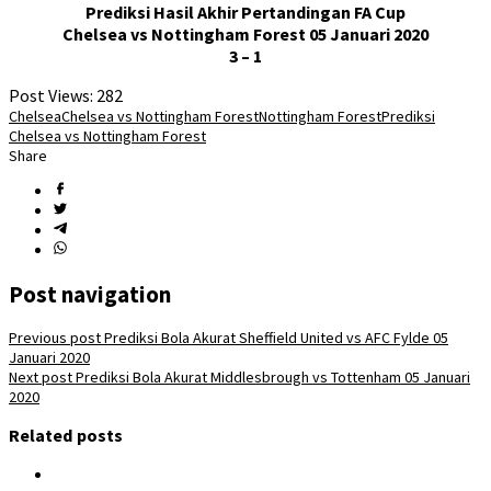
Prediksi Hasil Akhir Pertandingan FA Cup
Chelsea vs Nottingham Forest 05 Januari 2020
3 – 1
Post Views:
282
Chelsea
Chelsea vs Nottingham Forest
Nottingham Forest
Prediksi
Chelsea vs Nottingham Forest
Share
Post navigation
Previous post
Prediksi Bola Akurat Sheffield United vs AFC Fylde 05
Januari 2020
Next post
Prediksi Bola Akurat Middlesbrough vs Tottenham 05 Januari
2020
Related posts