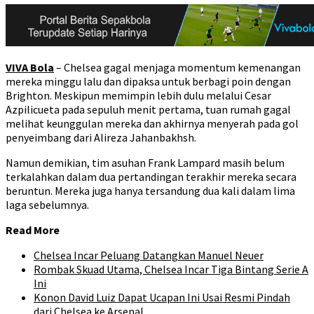
VIVA Bola
– Chelsea gagal menjaga momentum kemenangan
mereka minggu lalu dan dipaksa untuk berbagi poin dengan
Brighton. Meskipun memimpin lebih dulu melalui Cesar
Azpilicueta pada sepuluh menit pertama, tuan rumah gagal
melihat keunggulan mereka dan akhirnya menyerah pada gol
penyeimbang dari Alireza Jahanbakhsh.
Namun demikian, tim asuhan Frank Lampard masih belum
terkalahkan dalam dua pertandingan terakhir mereka secara
beruntun. Mereka juga hanya tersandung dua kali dalam lima
laga sebelumnya.
Read More
Chelsea Incar Peluang Datangkan Manuel Neuer
Rombak Skuad Utama, Chelsea Incar Tiga Bintang Serie A
Ini
Konon David Luiz Dapat Ucapan Ini Usai Resmi Pindah
dari Chelsea ke Arsenal