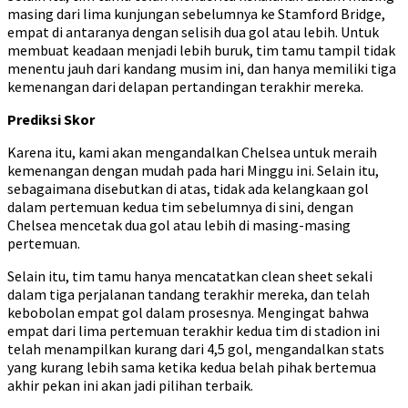
masing dari lima kunjungan sebelumnya ke Stamford Bridge,
empat di antaranya dengan selisih dua gol atau lebih. Untuk
membuat keadaan menjadi lebih buruk, tim tamu tampil tidak
menentu jauh dari kandang musim ini, dan hanya memiliki tiga
kemenangan dari delapan pertandingan terakhir mereka.
Prediksi Skor
Karena itu, kami akan mengandalkan Chelsea untuk meraih
kemenangan dengan mudah pada hari Minggu ini. Selain itu,
sebagaimana disebutkan di atas, tidak ada kelangkaan gol
dalam pertemuan kedua tim sebelumnya di sini, dengan
Chelsea mencetak dua gol atau lebih di masing-masing
pertemuan.
Selain itu, tim tamu hanya mencatatkan clean sheet sekali
dalam tiga perjalanan tandang terakhir mereka, dan telah
kebobolan empat gol dalam prosesnya. Mengingat bahwa
empat dari lima pertemuan terakhir kedua tim di stadion ini
telah menampilkan kurang dari 4,5 gol, mengandalkan stats
yang kurang lebih sama ketika kedua belah pihak bertemua
akhir pekan ini akan jadi pilihan terbaik.