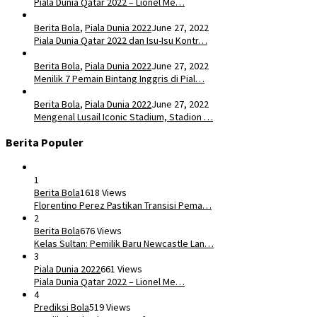
Piala Dunia Qatar 2022 – Lionel Me…
Berita Bola
,
Piala Dunia 2022
June 27, 2022
Piala Dunia Qatar 2022 dan Isu-Isu Kontr…
Berita Bola
,
Piala Dunia 2022
June 27, 2022
Menilik 7 Pemain Bintang Inggris di Pial…
Berita Bola
,
Piala Dunia 2022
June 27, 2022
Mengenal Lusail Iconic Stadium, Stadion …
Berita Populer
1
Berita Bola
1618 Views
​Florentino Perez Pastikan Transisi Pema…
2
Berita Bola
676 Views
Kelas Sultan: Pemilik Baru Newcastle Lan…
3
Piala Dunia 2022
661 Views
Piala Dunia Qatar 2022 – Lionel Me…
4
Prediksi Bola
519 Views