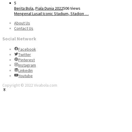
5
Berita Bola
,
Piala Dunia 2022
506 Views
Mengenal Lusail Iconic Stadium, Stadion …
About Us
Contact Us
Social Network
Facebook
Twitter
Pinterest
Instagram
Linkedin
Youtube
Copyright © 2022 Vivabola.com