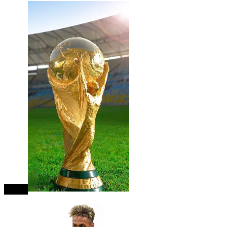
close