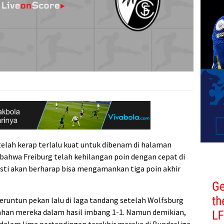
telah kerap terlalu kuat untuk dibenam di halaman
bahwa Freiburg telah kehilangan poin dengan cepat di
sti akan berharap bisa mengamankan tiga poin akhir
runtun pekan lalu di laga tandang setelah Wolfsburg
ahan mereka dalam hasil imbang 1-1. Namun demikian,