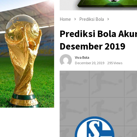
Home
Prediksi Bola
Prediksi Bola Aku
Desember 2019
Viva Bola
December 20, 2019
295 Views