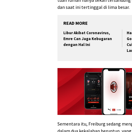
tuan rumah hanya sekali tersandung 
dan saat ini tertinggal di lima besar.
READ MORE
Libur Akibat Coronavirus,
Ha
Emre Can Jaga Kebugaran
Go
dengan Hal Ini
Cu
La
Sementara itu, Freiburg sedang meng
dalam dua kekalahan beruntun, yang