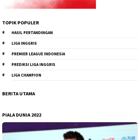
TOPIK POPULER
HASIL PERTANDINGAN
LIGA INGGRIS
PREMIER LEAGUE INDONESIA
PREDIKSI LIGA INGGRIS
LIGA CHAMPION
BERITA UTAMA
PIALA DUNIA 2022