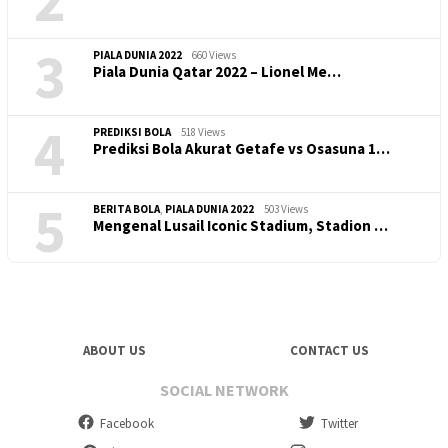
3
PIALA DUNIA 2022
660 Views
Piala Dunia Qatar 2022 – Lionel Me…
4
PREDIKSI BOLA
518 Views
Prediksi Bola Akurat Getafe vs Osasuna 1…
5
BERITA BOLA
,
PIALA DUNIA 2022
503 Views
Mengenal Lusail Iconic Stadium, Stadion …
ABOUT US
CONTACT US
SOCIAL NETWORK
Facebook
Twitter