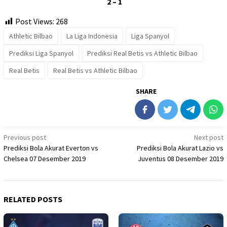
2 – 1
Post Views:
268
Athletic Bilbao
La Liga Indonesia
Liga Spanyol
Prediksi Liga Spanyol
Prediksi Real Betis vs Athletic Bilbao
Real Betis
Real Betis vs Athletic Bilbao
SHARE
Post
Previous post
Next post
Prediksi Bola Akurat Everton vs
Prediksi Bola Akurat Lazio vs
navigation
Chelsea 07 Desember 2019
Juventus 08 Desember 2019
RELATED POSTS