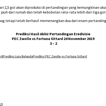
i 2,5 gol akan diproduksi di pertandingan yang kemungkinan aka
uh dari rumah dan telah kebobolan rata-rata lebih dari tiga gol
nag tetapi telah berhasil memenangkan dua dari enam pertandin
Prediksi Hasil Akhir Pertandingan Eredivisie
PEC Zwolle vs Fortuna Sittard 24 November 2019
3 – 2
rd
Prediksi Liga Belanda
Prediksi PEC Zwolle vs Fortuna Sittard
19