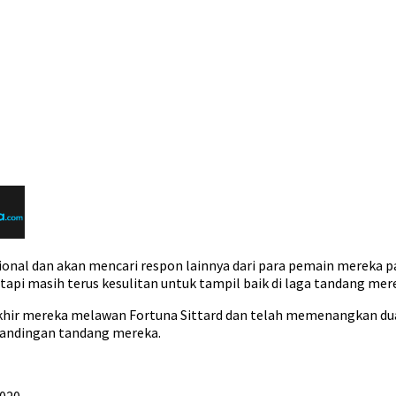
ional dan akan mencari respon lainnya dari para pemain mereka pa
api masih terus kesulitan untuk tampil baik di laga tandang mer
khir mereka melawan Fortuna Sittard dan telah memenangkan dua
rtandingan tandang mereka.