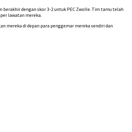
n berakhir dengan skor 3-2 untuk PEC Zwolle. Tim tamu telah
 per lawatan mereka.
gan mereka di depan para penggemar mereka sendiri dan