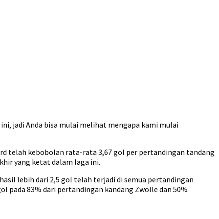
i, jadi Anda bisa mulai melihat mengapa kami mulai
rd telah kebobolan rata-rata 3,67 gol per pertandingan tandang
hir yang ketat dalam laga ini.
sil lebih dari 2,5 gol telah terjadi di semua pertandingan
 gol pada 83% dari pertandingan kandang Zwolle dan 50%