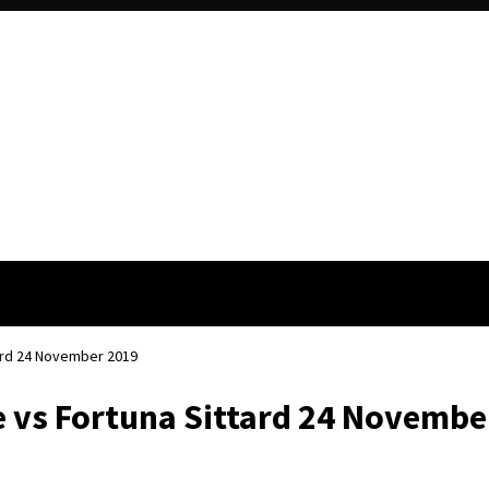
an Mental Jelang Pembuka Piala Dunia Negara Argentina.
Piala Dunia Qatar 20
erbesar di Piala Dunia 2022 Qatar
Fakta Menarik Mengenai Qatar Sebagai Tua
tard 24 November 2019
e vs Fortuna Sittard 24 Novembe