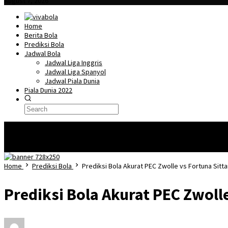
August 7, 2026
Home
Berita Bola
Prediksi Bola
Jadwal Bola
Jadwal Liga Inggris
Jadwal Liga Spanyol
Jadwal Piala Dunia
Piala Dunia 2022
🎖️
Piala Dunia Qatar 2022 – Lionel Messi Dalam Kondisi Prima Secara Fisik D
Inggris di Piala Dunia Qatar 2022
Mengenal Lusail Iconic Stadium, Stadion t
Home
Prediksi Bola
Prediksi Bola Akurat PEC Zwolle vs Fortuna Sit
Prediksi Bola Akurat PEC Zwoll