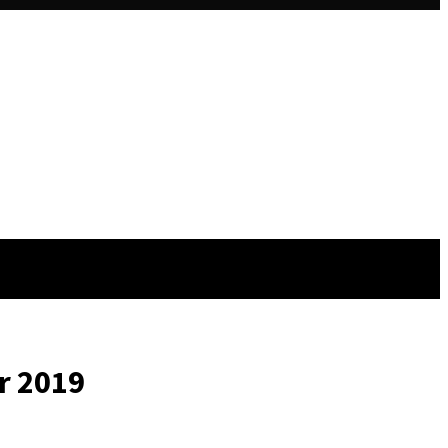
22 dan Isu-Isu Kontroversi Jelang Pelaksanaanya
Menilik 7 Pemain Bintang
n Rumah Piala Dunia 2022
r 2019