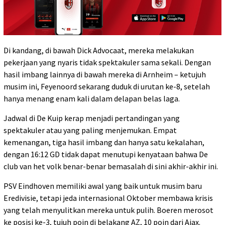
Di kandang, di bawah Dick Advocaat, mereka melakukan
pekerjaan yang nyaris tidak spektakuler sama sekali. Dengan
hasil imbang lainnya di bawah mereka di Arnheim – ketujuh
musim ini, Feyenoord sekarang duduk di urutan ke-8, setelah
hanya menang enam kali dalam delapan belas laga.
Jadwal di De Kuip kerap menjadi pertandingan yang
spektakuler atau yang paling menjemukan. Empat
kemenangan, tiga hasil imbang dan hanya satu kekalahan,
dengan 16:12 GD tidak dapat menutupi kenyataan bahwa De
club van het volk benar-benar bemasalah di sini akhir-akhir ini.
PSV Eindhoven memiliki awal yang baik untuk musim baru
Eredivisie, tetapi jeda internasional Oktober membawa krisis
yang telah menyulitkan mereka untuk pulih. Boeren merosot
ke posisi ke-3, tujuh poin di belakang AZ, 10 poin dari Ajax.