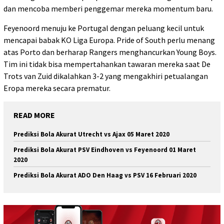
dan mencoba memberi penggemar mereka momentum baru.
Feyenoord menuju ke Portugal dengan peluang kecil untuk
mencapai babak KO Liga Europa. Pride of South perlu menang
atas Porto dan berharap Rangers menghancurkan Young Boys.
Tim ini tidak bisa mempertahankan tawaran mereka saat De
Trots van Zuid dikalahkan 3-2 yang mengakhiri petualangan
Eropa mereka secara prematur.
READ MORE
Prediksi Bola Akurat Utrecht vs Ajax 05 Maret 2020
Prediksi Bola Akurat PSV Eindhoven vs Feyenoord 01 Maret
2020
Prediksi Bola Akurat ADO Den Haag vs PSV 16 Februari 2020