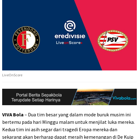
LiveOnScore
VIVA Bola
– Dua tim besar yang dalam mode buruk musim ini
bertemu pada hari Minggu malam untuk menjilat luka mereka.
Kedua tim ini asih segar dari tragedi Eropa mereka dan
sekarang akan berharap dapat meraih kemenangan di De Kuip