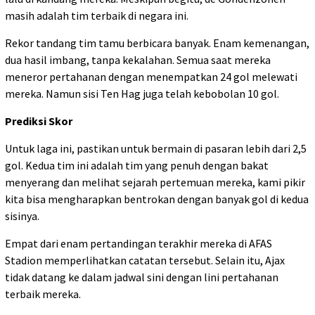
masih adalah tim terbaik di negara ini.
Rekor tandang tim tamu berbicara banyak. Enam kemenangan,
dua hasil imbang, tanpa kekalahan. Semua saat mereka
meneror pertahanan dengan menempatkan 24 gol melewati
mereka. Namun sisi Ten Hag juga telah kebobolan 10 gol.
Prediksi Skor
Untuk laga ini, pastikan untuk bermain di pasaran lebih dari 2,5
gol. Kedua tim ini adalah tim yang penuh dengan bakat
menyerang dan melihat sejarah pertemuan mereka, kami pikir
kita bisa mengharapkan bentrokan dengan banyak gol di kedua
sisinya.
Empat dari enam pertandingan terakhir mereka di AFAS
Stadion memperlihatkan catatan tersebut. Selain itu, Ajax
tidak datang ke dalam jadwal sini dengan lini pertahanan
terbaik mereka.