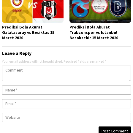
Prediksi Bola Akurat
Prediksi Bola Akurat
Galatasaray vs Besiktas 15
Trabzonspor vs Istanbul
Maret 2020
Basaksehir 15 Maret 2020
Leave a Reply
Your email address will not be published.
Required fields are marked
*