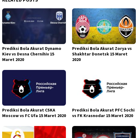
Prediksi Bola Akurat Dynamo
Prediksi Bola Akurat Zorya vs
Kiev vs Desna Chernihiv 15
Shakhtar Donetsk 15 Maret
Maret 2020
2020
Prediksi Bola Akurat CSKA
Prediksi Bola Akurat PFC Sochi
Moscow vs FC Ufa 15 Maret 2020
vs FK Krasnodar 15 Maret 2020