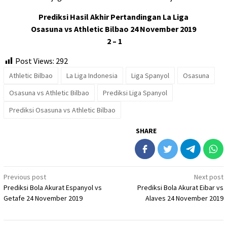
Prediksi Hasil Akhir Pertandingan La Liga
Osasuna vs Athletic Bilbao 24 November 2019
2 – 1
Post Views:
292
Athletic Bilbao
La Liga Indonesia
Liga Spanyol
Osasuna
Osasuna vs Athletic Bilbao
Prediksi Liga Spanyol
Prediksi Osasuna vs Athletic Bilbao
SHARE
Post
Previous post
Next post
Prediksi Bola Akurat Espanyol vs
Prediksi Bola Akurat Eibar vs
navigation
Getafe 24 November 2019
Alaves 24 November 2019