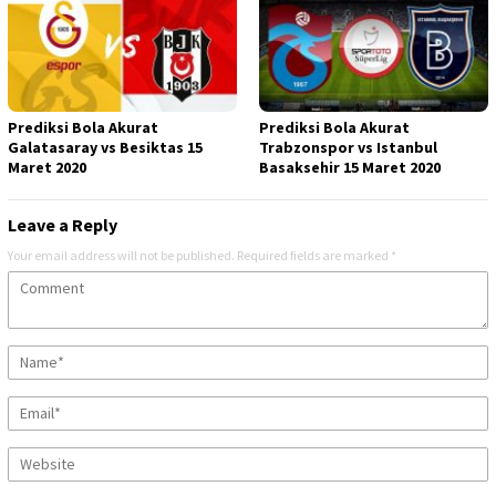
Prediksi Bola Akurat
Prediksi Bola Akurat
Galatasaray vs Besiktas 15
Trabzonspor vs Istanbul
Maret 2020
Basaksehir 15 Maret 2020
Leave a Reply
Your email address will not be published.
Required fields are marked
*