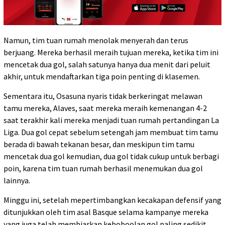
Namun, tim tuan rumah menolak menyerah dan terus
berjuang. Mereka berhasil meraih tujuan mereka, ketika tim ini
mencetak dua gol, salah satunya hanya dua menit dari peluit
akhir, untuk mendaftarkan tiga poin penting di klasemen.
Sementara itu, Osasuna nyaris tidak berkeringat melawan
tamu mereka, Alaves, saat mereka meraih kemenangan 4-2
saat terakhir kali mereka menjadi tuan rumah pertandingan La
Liga. Dua gol cepat sebelum setengah jam membuat tim tamu
berada di bawah tekanan besar, dan meskipun tim tamu
mencetak dua gol kemudian, dua gol tidak cukup untuk berbagi
poin, karena tim tuan rumah berhasil menemukan dua gol
lainnya.
Minggu ini, setelah mepertimbangkan kecakapan defensif yang
ditunjukkan oleh tim asal Basque selama kampanye mereka
yang juga telah membiarkan keboboolan gol paling sedikit