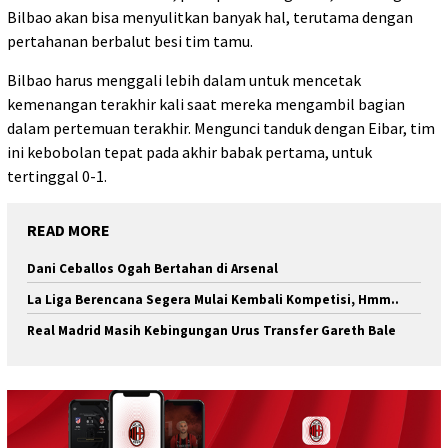
Bilbao akan bisa menyulitkan banyak hal, terutama dengan
pertahanan berbalut besi tim tamu.
Bilbao harus menggali lebih dalam untuk mencetak
kemenangan terakhir kali saat mereka mengambil bagian
dalam pertemuan terakhir. Mengunci tanduk dengan Eibar, tim
ini kebobolan tepat pada akhir babak pertama, untuk
tertinggal 0-1.
READ MORE
Dani Ceballos Ogah Bertahan di Arsenal
La Liga Berencana Segera Mulai Kembali Kompetisi, Hmm..
Real Madrid Masih Kebingungan Urus Transfer Gareth Bale