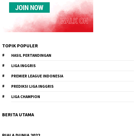
TOPIK POPULER
HASIL PERTANDINGAN
LIGA INGGRIS
PREMIER LEAGUE INDONESIA
PREDIKSI LIGA INGGRIS
LIGA CHAMPION
BERITA UTAMA
PIALA DUNIA 2022