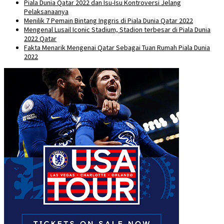
Piala Dunia Qatar 2022 dan Isu-Isu Kontroversi Jelang
Pelaksanaanya
Menilik 7 Pemain Bintang Inggris di Piala Dunia Qatar 2022
Mengenal Lusail Iconic Stadium, Stadion terbesar di Piala Dunia
2022 Qatar
Fakta Menarik Mengenai Qatar Sebagai Tuan Rumah Piala Dunia
2022