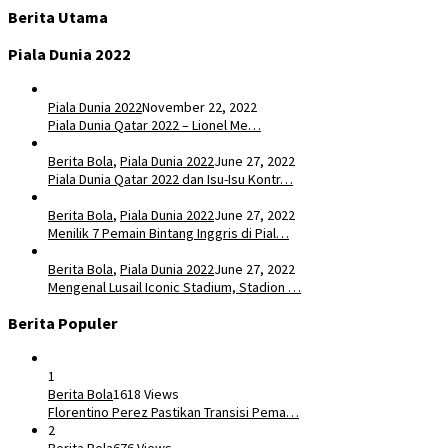
Berita Utama
Piala Dunia 2022
Piala Dunia 2022
November 22, 2022
Piala Dunia Qatar 2022 – Lionel Me…
Berita Bola
,
Piala Dunia 2022
June 27, 2022
Piala Dunia Qatar 2022 dan Isu-Isu Kontr…
Berita Bola
,
Piala Dunia 2022
June 27, 2022
Menilik 7 Pemain Bintang Inggris di Pial…
Berita Bola
,
Piala Dunia 2022
June 27, 2022
Mengenal Lusail Iconic Stadium, Stadion …
Berita Populer
1
Berita Bola
1618 Views
​Florentino Perez Pastikan Transisi Pema…
2
Berita Bola
676 Views