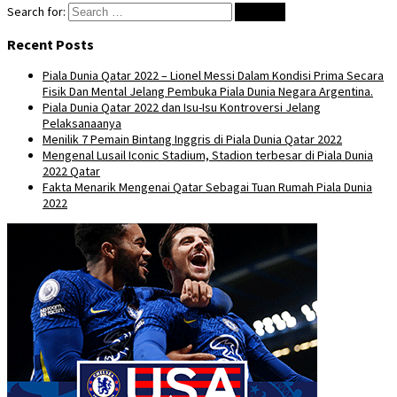
Search for:
Recent Posts
Piala Dunia Qatar 2022 – Lionel Messi Dalam Kondisi Prima Secara
Fisik Dan Mental Jelang Pembuka Piala Dunia Negara Argentina.
Piala Dunia Qatar 2022 dan Isu-Isu Kontroversi Jelang
Pelaksanaanya
Menilik 7 Pemain Bintang Inggris di Piala Dunia Qatar 2022
Mengenal Lusail Iconic Stadium, Stadion terbesar di Piala Dunia
2022 Qatar
Fakta Menarik Mengenai Qatar Sebagai Tuan Rumah Piala Dunia
2022