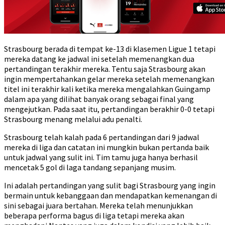
Strasbourg berada di tempat ke-13 di klasemen Ligue 1 tetapi
mereka datang ke jadwal ini setelah memenangkan dua
pertandingan terakhir mereka. Tentu saja Strasbourg akan
ingin mempertahankan gelar mereka setelah memenangkan
titel ini terakhir kali ketika mereka mengalahkan Guingamp
dalam apa yang dilihat banyak orang sebagai final yang
mengejutkan. Pada saat itu, pertandingan berakhir 0-0 tetapi
Strasbourg menang melalui adu penalti.
Strasbourg telah kalah pada 6 pertandingan dari 9 jadwal
mereka di liga dan catatan ini mungkin bukan pertanda baik
untuk jadwal yang sulit ini. Tim tamu juga hanya berhasil
mencetak 5 gol di laga tandang sepanjang musim.
Ini adalah pertandingan yang sulit bagi Strasbourg yang ingin
bermain untuk kebanggaan dan mendapatkan kemenangan di
sini sebagai juara bertahan. Mereka telah menunjukkan
beberapa performa bagus di liga tetapi mereka akan