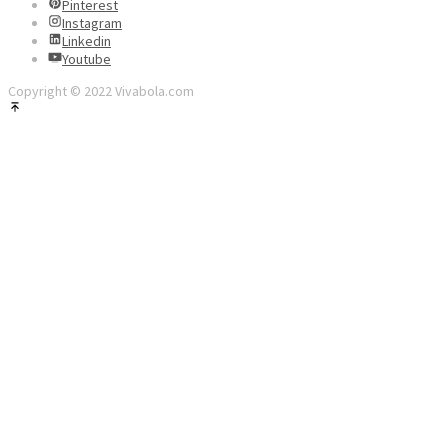
Pinterest
Instagram
Linkedin
Youtube
Copyright © 2022 Vivabola.com