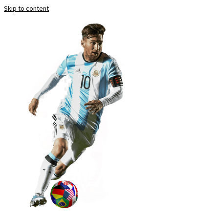
Skip to content