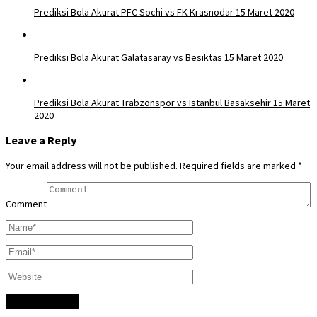
Prediksi Bola Akurat PFC Sochi vs FK Krasnodar 15 Maret 2020
Prediksi Bola Akurat Galatasaray vs Besiktas 15 Maret 2020
Prediksi Bola Akurat Trabzonspor vs Istanbul Basaksehir 15 Maret
2020
Leave a Reply
Your email address will not be published.
Required fields are marked
*
Comment