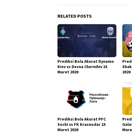
RELATED POSTS
Prediksi Bola Akurat Dynamo
Pred
Kiev vs Desna Chernihiv 15
Shak
Maret 2020
2020
Prediksi Bola Akurat PFC
Pred
Sochi vs FK Krasnodar 15
Gala
Maret 2020
Mare