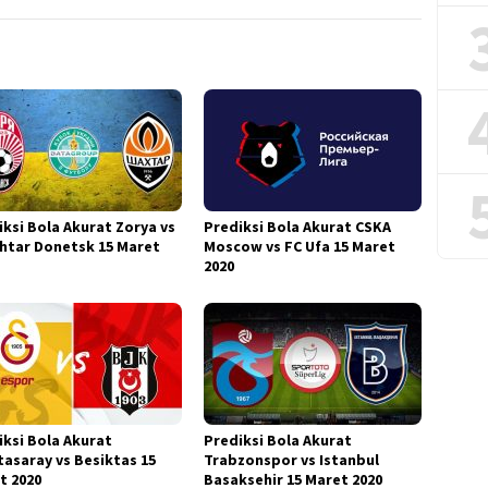
iksi Bola Akurat Zorya vs
Prediksi Bola Akurat CSKA
htar Donetsk 15 Maret
Moscow vs FC Ufa 15 Maret
2020
iksi Bola Akurat
Prediksi Bola Akurat
tasaray vs Besiktas 15
Trabzonspor vs Istanbul
t 2020
Basaksehir 15 Maret 2020