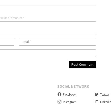
 fields are marked
*
SOCIAL NETWORK
Facebook
Twitter
Instagram
Linkedi