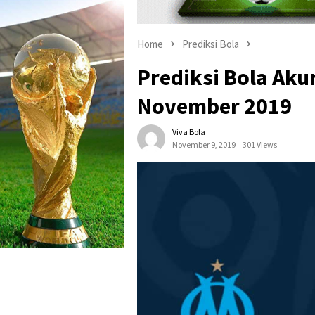
Home
Prediksi Bola
Prediksi Bola Akur
November 2019
Viva Bola
November 9, 2019
301 Views