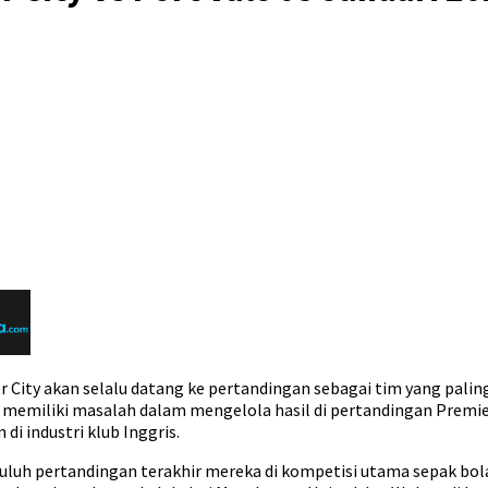
 City akan selalu datang ke pertandingan sebagai tim yang pali
memiliki masalah dalam mengelola hasil di pertandingan Premi
di industri klub Inggris.
sepuluh pertandingan terakhir mereka di kompetisi utama sepak bol