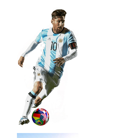
Skip
to
content