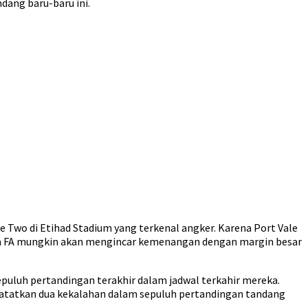
dang baru-baru ini.
e Two di Etihad Stadium yang terkenal angker. Karena Port Vale
Piala FA mungkin akan mengincar kemenangan dengan margin besar
sepuluh pertandingan terakhir dalam jadwal terkahir mereka.
catatkan dua kekalahan dalam sepuluh pertandingan tandang