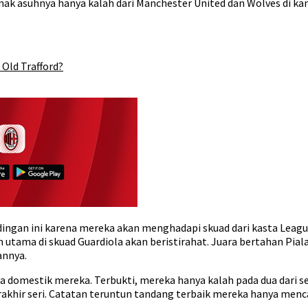
nak asuhnya hanya kalah dari Manchester United dan Wolves di kan
 Old Trafford?
ndingan ini karena mereka akan menghadapi skuad dari kasta Leagu
in utama di skuad Guardiola akan beristirahat. Juara bertahan 
annya.
iga domestik mereka. Terbukti, mereka hanya kalah pada dua dari 
akhir seri. Catatan teruntun tandang terbaik mereka hanya men