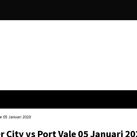
an Mental Jelang Pembuka Piala Dunia Negara Argentina.
Piala Dunia Qatar 20
erbesar di Piala Dunia 2022 Qatar
Fakta Menarik Mengenai Qatar Sebagai Tua
e 05 Januari 2020
 City vs Port Vale 05 Januari 2