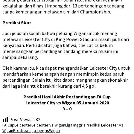
kekalahan dan 6 hasil imbang dari 13 pertandingan tandang
tanpa kemenangan melawan tim dari Championship.
Prediksi Skor
Jadi jelaslah sudah bahwa peluang Wigan untuk menang
melawan Leicester CIty di King Power Stadium masih jauh dari
kenyataan. Perlu dicatat juga bahwa, the Latics belum
memenangkan pertandingan tandang mereka musim ini
sampai sekarang.
Oleh karena itu, kita dapat mengandalkan Leicester City untuk
mendaftarkan kemenangan dengan memimpin kedua paruh
pertandingan. Selain itu, kita dapat mengharapkan skor akhir
dari laga ini untuk berakhir kurang dari 4,5 gol.
Prediksi Hasil Akhir Pertandingan FA Cup
Leicester City vs Wigan 05 Januari 2020
3 – 0
Post Views:
282
FA Cup
Leicester
Leicester vs Wigan
Liga Inggris
Prediksi Leicester vs
Wigan
Prediksi Liga Inggris
Wigan