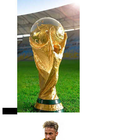
close