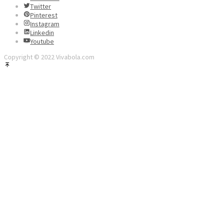
Twitter
Pinterest
Instagram
Linkedin
Youtube
Copyright © 2022 Vivabola.com