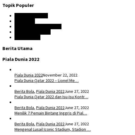
Topik Populer
Hasil Pertandingan
Liga Inggris
Premier League Indonesia
Prediksi Liga Inggris
Liga Champion
Berita Utama
Piala Dunia 2022
Piala Dunia 2022
November 22, 2022
Piala Dunia Qatar 2022 – Lionel Me…
Berita Bola
,
Piala Dunia 2022
June 27, 2022
Piala Dunia Qatar 2022 dan Isu-Isu Kontr…
Berita Bola
,
Piala Dunia 2022
June 27, 2022
Menilik 7 Pemain Bintang Inggris di Pial…
Berita Bola
,
Piala Dunia 2022
June 27, 2022
Mengenal Lusail Iconic Stadium, Stadion …