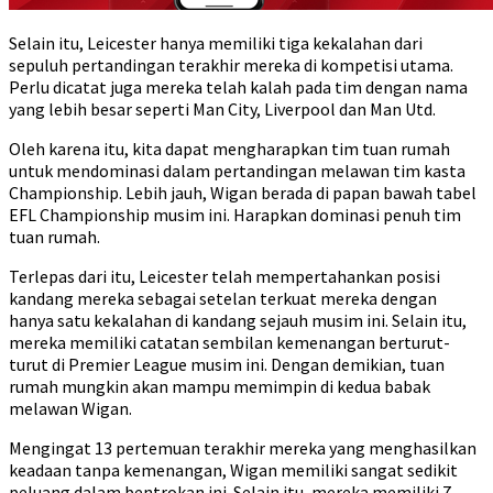
Selain itu, Leicester hanya memiliki tiga kekalahan dari
sepuluh pertandingan terakhir mereka di kompetisi utama.
Perlu dicatat juga mereka telah kalah pada tim dengan nama
yang lebih besar seperti Man City, Liverpool dan Man Utd.
Oleh karena itu, kita dapat mengharapkan tim tuan rumah
untuk mendominasi dalam pertandingan melawan tim kasta
Championship. Lebih jauh, Wigan berada di papan bawah tabel
EFL Championship musim ini. Harapkan dominasi penuh tim
tuan rumah.
Terlepas dari itu, Leicester telah mempertahankan posisi
kandang mereka sebagai setelan terkuat mereka dengan
hanya satu kekalahan di kandang sejauh musim ini. Selain itu,
mereka memiliki catatan sembilan kemenangan berturut-
turut di Premier League musim ini. Dengan demikian, tuan
rumah mungkin akan mampu memimpin di kedua babak
melawan Wigan.
Mengingat 13 pertemuan terakhir mereka yang menghasilkan
keadaan tanpa kemenangan, Wigan memiliki sangat sedikit
peluang dalam bentrokan ini. Selain itu, mereka memiliki 7