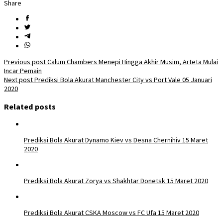
Share
Post
Previous post
Calum Chambers Menepi Hingga Akhir Musim, Arteta Mulai
Incar Pemain
navigation
Next post
Prediksi Bola Akurat Manchester City vs Port Vale 05 Januari
2020
Related posts
Prediksi Bola Akurat Dynamo Kiev vs Desna Chernihiv 15 Maret
2020
Prediksi Bola Akurat Zorya vs Shakhtar Donetsk 15 Maret 2020
Prediksi Bola Akurat CSKA Moscow vs FC Ufa 15 Maret 2020