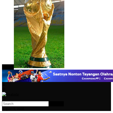
close
Mobile
Menu
Search
August 8, 2026