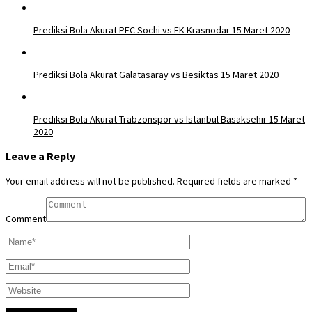
Prediksi Bola Akurat PFC Sochi vs FK Krasnodar 15 Maret 2020
Prediksi Bola Akurat Galatasaray vs Besiktas 15 Maret 2020
Prediksi Bola Akurat Trabzonspor vs Istanbul Basaksehir 15 Maret
2020
Leave a Reply
Your email address will not be published.
Required fields are marked
*
Comment