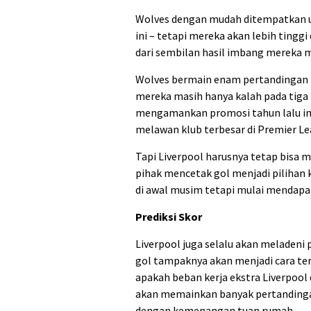
Wolves dengan mudah ditempatkan u
ini – tetapi mereka akan lebih tingg
dari sembilan hasil imbang mereka 
Wolves bermain enam pertandingan 
mereka masih hanya kalah pada tig
mengamankan promosi tahun lalu ini
melawan klub terbesar di Premier L
Tapi Liverpool harusnya tetap bisa
pihak mencetak gol menjadi pilihan 
di awal musim tetapi mulai mendapa
Prediksi Skor
Liverpool juga selalu akan meladeni p
gol tampaknya akan menjadi cara terb
apakah beban kerja ekstra Liverpool 
akan memainkan banyak pertandingan 
dengan kemenangan tuan rumah.