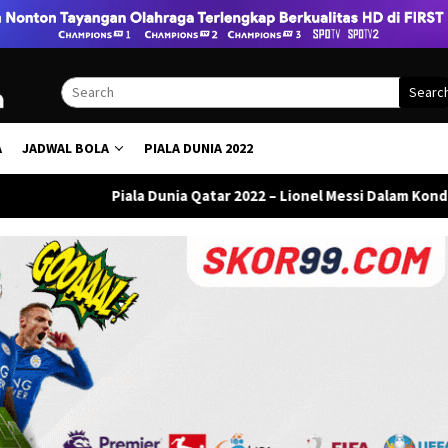
Searc
A
JADWAL BOLA
PIALA DUNIA 2022
ala Dunia Qatar 2022 – Lionel Messi Dalam Kondisi Prima Secara F