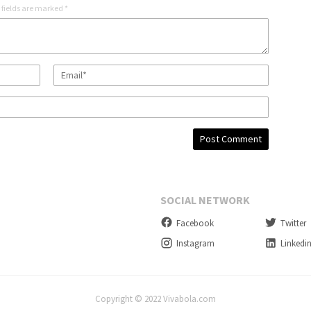
 fields are marked
*
SOCIAL NETWORK
Facebook
Twitter
Instagram
Linkedi
Copyright © 2022 Vivabola.com