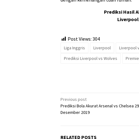
Prediksi Hasil 
Liverpool
Post Views:
304
Liga Inggris
Liverpool
Liverpool 
Prediksi Liverpool vs Wolves
Premie
Post
Previous post
Prediksi Bola Akurat Arsenal vs Chelsea 29
navigation
Desember 2019
RELATED POSTS