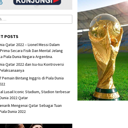
T POSTS
unia Qatar 2022 – Lionel Messi Dalam
 Prima Secara Fisik Dan Mental Jelang
 Piala Dunia Negara Argentina.
unia Qatar 2022 dan Isu-Isu Kontroversi
Pelaksanaanya
7 Pemain Bintang Inggris di Piala Dunia
022
l Lusail Iconic Stadium, Stadion terbesar
 Dunia 2022 Qatar
enarik Mengenai Qatar Sebagai Tuan
iala Dunia 2022