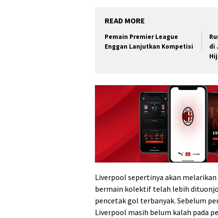
READ MORE
Pemain Premier League
Ru
Enggan Lanjutkan Kompetisi
di
Hi
Liverpool sepertinya akan melarikan
bermain kolektif telah lebih dituonj
pencetak gol terbanyak. Sebelum pe
Liverpool masih belum kalah pada p