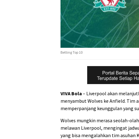
Betting Top 10
VIVA Bola
– Liverpool akan melanjut
menyambut Wolves ke Anfield. Tim a
memperpanjang keunggulan yang sud
Wolves mungkin merasa seolah-olah 
melawan Liverpool, mengingat jadwal
yang bisa mengalahkan tim asuhan Kl