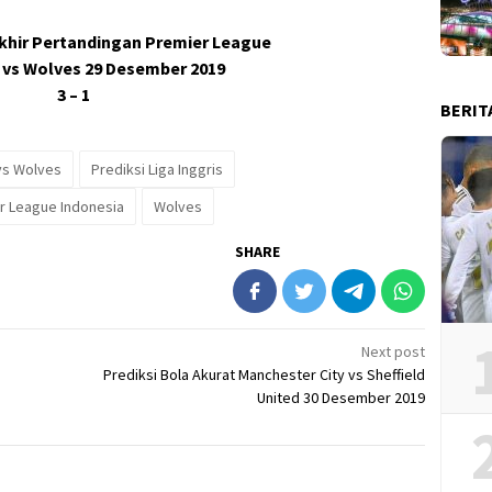
Akhir Pertandingan Premier League
 vs Wolves 29 Desember 2019
3 – 1
BERIT
vs Wolves
Prediksi Liga Inggris
r League Indonesia
Wolves
SHARE
Next post
Prediksi Bola Akurat Manchester City vs Sheffield
United 30 Desember 2019