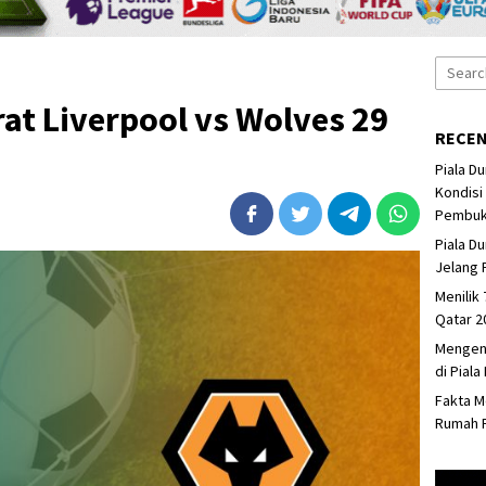
Search
for:
rat Liverpool vs Wolves 29
RECEN
Piala D
Kondisi
Pembuka
Piala D
Jelang 
Menilik 
Qatar 2
Mengena
di Piala
Fakta M
Rumah P