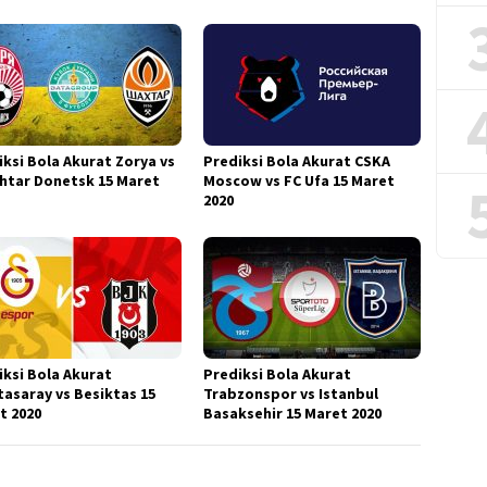
iksi Bola Akurat Zorya vs
Prediksi Bola Akurat CSKA
htar Donetsk 15 Maret
Moscow vs FC Ufa 15 Maret
2020
iksi Bola Akurat
Prediksi Bola Akurat
tasaray vs Besiktas 15
Trabzonspor vs Istanbul
t 2020
Basaksehir 15 Maret 2020