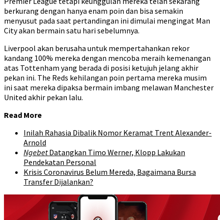
Premier League tetapi keunggulan mereka telah sekarang
berkurang dengan hanya enam poin dan bisa semakin
menyusut pada saat pertandingan ini dimulai mengingat Man
City akan bermain satu hari sebelumnya.
Liverpool akan berusaha untuk mempertahankan rekor
kandang 100% mereka dengan mencoba meraih kemenangan
atas Tottenham yang berada di posisi ketujuh jelang akhir
pekan ini. The Reds kehilangan poin pertama mereka musim
ini saat mereka dipaksa bermain imbang melawan Manchester
United akhir pekan lalu.
Read More
Inilah Rahasia Dibalik Nomor Keramat Trent Alexander-
Arnold
Ngebet
Datangkan Timo Werner, Klopp Lakukan
Pendekatan Personal
Krisis Coronavirus Belum Mereda, Bagaimana Bursa
Transfer Dijalankan?