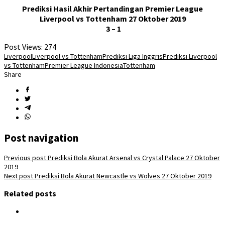
Prediksi Hasil Akhir Pertandingan Premier League
Liverpool vs Tottenham 27 Oktober 2019
3 – 1
Post Views:
274
Liverpool
Liverpool vs Tottenham
Prediksi Liga Inggris
Prediksi Liverpool
vs Tottenham
Premier League Indonesia
Tottenham
Share
Post navigation
Previous post
Prediksi Bola Akurat Arsenal vs Crystal Palace 27 Oktober
2019
Next post
Prediksi Bola Akurat Newcastle vs Wolves 27 Oktober 2019
Related posts