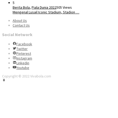
5
Berita Bola
,
Piala Dunia 2022
505 Views
Mengenal Lusail Iconic Stadium, Stadion …
About Us
Contact Us
Social Network
Facebook
Twitter
Pinterest
Instagram
Linkedin
Youtube
Copyright © 2022 Vivabola.com