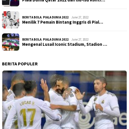
BERITA BOLA
,
PIALA DUNIA 2022
June 27, 2022
Menilik 7 Pemain Bintang Inggris di Pial…
BERITA BOLA
,
PIALA DUNIA 2022
June 27, 2022
Mengenal Lusail Iconic Stadium, Stadion …
BERITA POPULER