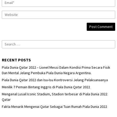
Search
for:
RECENT POSTS
Piala Dunia Qatar 2022 – Lionel Messi Dalam Kondisi Prima Secara Fisik
Dan Mental Jelang Pembuka Piala Dunia Negara Argentina.
Piala Dunia Qatar 2022 dan Isu-Isu Kontroversi Jelang Pelaksanaanya
Menilik 7 Pemain Bintang Inggris di Piala Dunia Qatar 2022
Mengenal Lusail Iconic Stadium, Stadion terbesar di Piala Dunia 2022
Qatar
Fakta Menarik Mengenai Qatar Sebagai Tuan Rumah Piala Dunia 2022