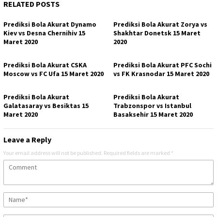
RELATED POSTS
Prediksi Bola Akurat Dynamo
Prediksi Bola Akurat Zorya vs
Kiev vs Desna Chernihiv 15
Shakhtar Donetsk 15 Maret
Maret 2020
2020
Prediksi Bola Akurat CSKA
Prediksi Bola Akurat PFC Sochi
Moscow vs FC Ufa 15 Maret 2020
vs FK Krasnodar 15 Maret 2020
Prediksi Bola Akurat
Prediksi Bola Akurat
Galatasaray vs Besiktas 15
Trabzonspor vs Istanbul
Maret 2020
Basaksehir 15 Maret 2020
Leave a Reply
Your email address will not be published.
Required fields are marked
*