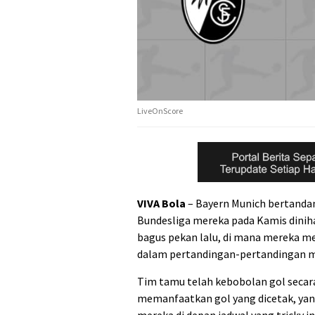
LiveOnScore
VIVA Bola
– Bayern Munich bertandan
Bundesliga mereka pada Kamis dini
bagus pekan lalu, di mana mereka m
dalam pertandingan-pertandingan m
Tim tamu telah kebobolan gol secara
memanfaatkan gol yang dicetak, yan