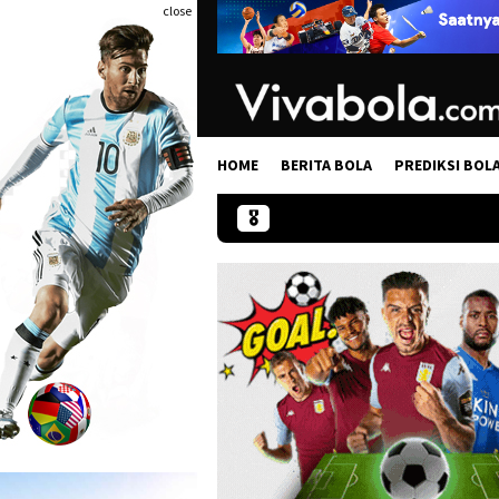
Skip
close
to
content
HOME
BERITA BOLA
PREDIKSI BOL
🎖️