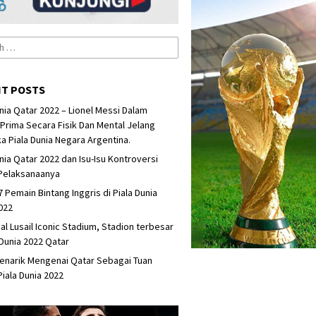
T POSTS
unia Qatar 2022 – Lionel Messi Dalam
 Prima Secara Fisik Dan Mental Jelang
 Piala Dunia Negara Argentina.
unia Qatar 2022 dan Isu-Isu Kontroversi
Pelaksanaanya
7 Pemain Bintang Inggris di Piala Dunia
022
l Lusail Iconic Stadium, Stadion terbesar
 Dunia 2022 Qatar
enarik Mengenai Qatar Sebagai Tuan
iala Dunia 2022