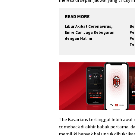
mereka di depan jadwal yang tricky in
READ MORE
Libur Akibat Coronavirus,
Bo
Emre Can Jaga Kebugaran
Pe
dengan Hal Ini
Pu
Te
The Bavarians tertinggal lebih awa
comeback di akhir babak pertama, d
memiliki banyak hal untuk dibuktika