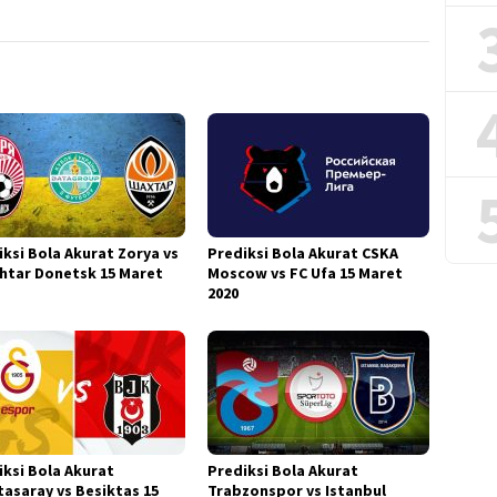
iksi Bola Akurat Zorya vs
Prediksi Bola Akurat CSKA
htar Donetsk 15 Maret
Moscow vs FC Ufa 15 Maret
2020
iksi Bola Akurat
Prediksi Bola Akurat
tasaray vs Besiktas 15
Trabzonspor vs Istanbul