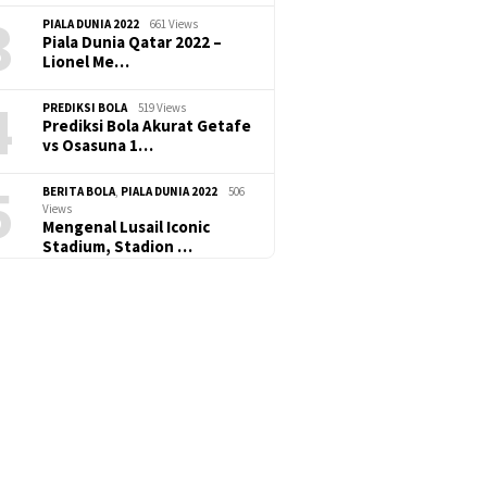
3
PIALA DUNIA 2022
661 Views
Piala Dunia Qatar 2022 –
Lionel Me…
4
PREDIKSI BOLA
519 Views
Prediksi Bola Akurat Getafe
vs Osasuna 1…
5
BERITA BOLA
,
PIALA DUNIA 2022
506
Views
Mengenal Lusail Iconic
Stadium, Stadion …