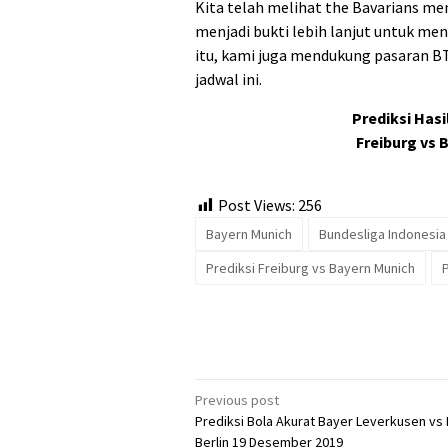
Kita telah melihat the Bavarians me
menjadi bukti lebih lanjut untuk me
itu, kami juga mendukung pasaran B
jadwal ini.
Prediksi Has
Freiburg vs 
Post Views:
256
Bayern Munich
Bundesliga Indonesia
Prediksi Freiburg vs Bayern Munich
Post
Previous post
Prediksi Bola Akurat Bayer Leverkusen vs
navigation
Berlin 19 Desember 2019