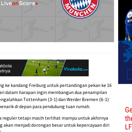
g ke kandang Freiburg untuk pertandingan pekan ke 16
hari dalam harapan ingin membangun dua penampilan
engalahkan Tottenham (3-1) dan Werder Bremen (6-1)
enarik di depan para pendukung tuan rumah.
 reguler tetapi masih terlihat mampu untuk akhirnya
g akan menjadi dorongan besar untuk kepercayaan diri