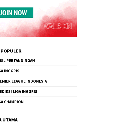
 POPULER
SIL PERTANDINGAN
GA INGGRIS
EMIER LEAGUE INDONESIA
EDIKSI LIGA INGGRIS
GA CHAMPION
A UTAMA