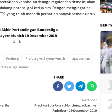
ncetak dan kebobolan denagn reguler dan ritme ini akan
ndukung potensi gol kedua tim. Dengan mengingat hal
TTS yang telah menarik perhatian banyak pemain untuk
BERIT
il Akhir Pertandingan Bundesliga
Bayern Munich 19 Desember 2019
1 – 3
Freiburg
Freiburg vs Bayern Munich
Liga Jerman
Prediksi Liga Jerman
SHARE
Next post
 Hertha
Prediksi Bola Akurat Monchengladbach vs
Paderborn 19 Desember 2019