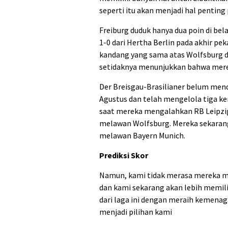
seperti itu akan menjadi hal penting 
Freiburg duduk hanya dua poin di be
1-0 dari Hertha Berlin pada akhir 
kandang yang sama atas Wolfsburg da
setidaknya menunjukkan bahwa merek
Der Breisgau-Brasilianer belum mend
Agustus dan telah mengelola tiga k
saat mereka mengalahkan RB Leipzig 
melawan Wolfsburg. Mereka sekarang 
melawan Bayern Munich.
Prediksi Skor
Namun, kami tidak merasa mereka m
dan kami sekarang akan lebih mem
dari laga ini dengan meraih kemenaga
menjadi pilihan kami