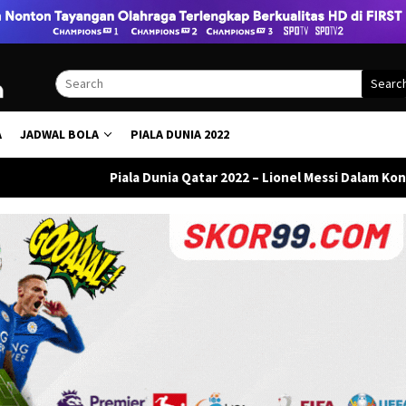
Searc
A
JADWAL BOLA
PIALA DUNIA 2022
Piala Dunia Qatar 2022 – Lionel Messi Dalam Kondisi Prima Secar