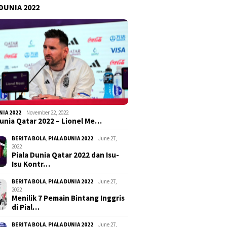
 DUNIA 2022
NIA 2022
November 22, 2022
Dunia Qatar 2022 – Lionel Me…
BERITA BOLA
,
PIALA DUNIA 2022
June 27,
2022
Piala Dunia Qatar 2022 dan Isu-
Isu Kontr…
BERITA BOLA
,
PIALA DUNIA 2022
June 27,
2022
Menilik 7 Pemain Bintang Inggris
di Pial…
BERITA BOLA
,
PIALA DUNIA 2022
June 27,