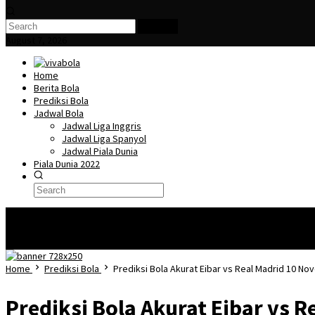
Search
August 7, 2026
Home
Berita Bola
Prediksi Bola
Jadwal Bola
Jadwal Liga Inggris
Jadwal Liga Spanyol
Jadwal Piala Dunia
Piala Dunia 2022
🎖️
Piala Dunia Qatar 2022 – Lionel Messi Dalam Kondisi Prima Secara Fisik D
Inggris di Piala Dunia Qatar 2022
Mengenal Lusail Iconic Stadium, Stadion t
Home
Prediksi Bola
Prediksi Bola Akurat Eibar vs Real Madrid 10 N
Prediksi Bola Akurat Eibar vs 