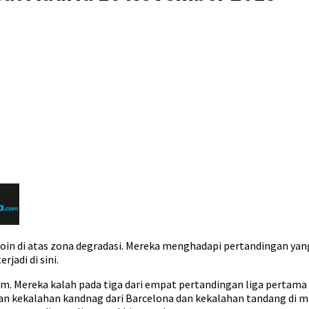
in di atas zona degradasi. Mereka menghadapi pertandingan yang 
jadi di sini.
im. Mereka kalah pada tiga dari empat pertandingan liga pertam
n kekalahan kandnag dari Barcelona dan kekalahan tandang di ma