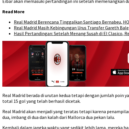
Eibar akan memasuki pertandingan ini setelah memenangkan dua
Read More
Real Madrid Berencana Tinggalkan Santiago Bernabeu, H
Real Madrid Masih Kebingungan Urus Transfer Gareth Bale
Hasil Pertandingan: Setelah Menang Susah di El Clasico, R
Real Madrid berada di urutan kedua tetapi dengan jumlah poin y
total 15 gol yang telah berhasil dicetak.
Real Madrid akan menjadi yang teratas tetapi karena penampil
dua, imbang di dua dan kalah dari Mallorca dua pekan lalu.
Kembali dalam jangka waktu yang sedikit lebih lama, mereka h