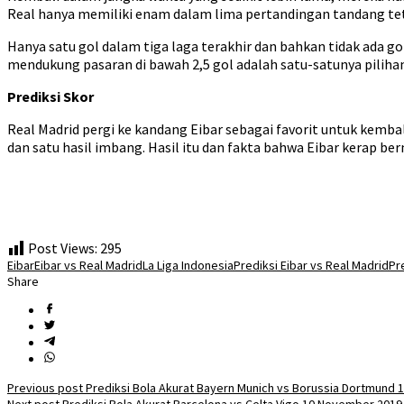
Real hanya memiliki enam dalam lima pertandingan tandang te
Hanya satu gol dalam tiga laga terakhir dan bahkan tidak ada go
mendukung pasaran di bawah 2,5 gol adalah satu-satunya pilihan
Prediksi Skor
Real Madrid pergi ke kandang Eibar sebagai favorit untuk kem
dan satu hasil imbang. Hasil itu dan fakta bahwa Eibar kerap be
Post Views:
295
Eibar
Eibar vs Real Madrid
La Liga Indonesia
Prediksi Eibar vs Real Madrid
Pr
Share
Post
Previous post
Prediksi Bola Akurat Bayern Munich vs Borussia Dortmund