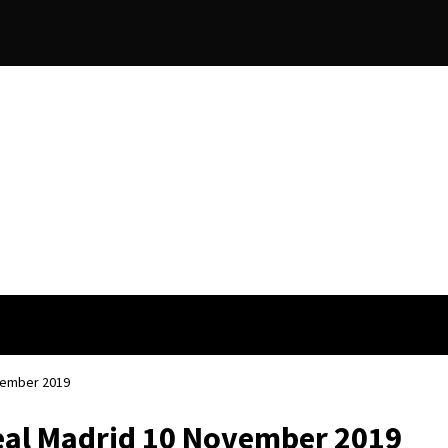
an Mental Jelang Pembuka Piala Dunia Negara Argentina.
Piala Dunia Qatar 20
erbesar di Piala Dunia 2022 Qatar
Fakta Menarik Mengenai Qatar Sebagai Tua
ovember 2019
Real Madrid 10 November 2019