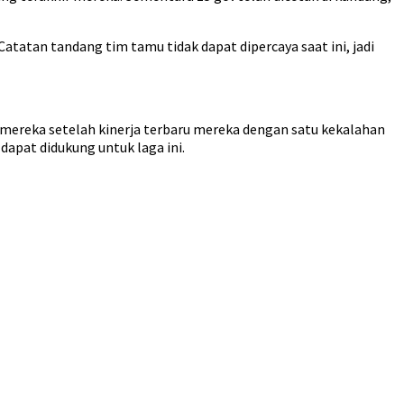
atatan tandang tim tamu tidak dapat dipercaya saat ini, jadi
mereka setelah kinerja terbaru mereka dengan satu kekalahan
dapat didukung untuk laga ini.