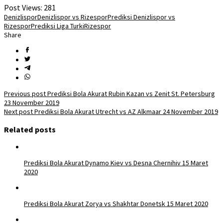
Post Views:
281
Denizlispor
Denizlispor vs Rizespor
Prediksi Denizlispor vs
Rizespor
Prediksi Liga Turki
Rizespor
Share
Post
Previous post
Prediksi Bola Akurat Rubin Kazan vs Zenit St. Petersburg
23 November 2019
navigation
Next post
Prediksi Bola Akurat Utrecht vs AZ Alkmaar 24 November 2019
Related posts
Prediksi Bola Akurat Dynamo Kiev vs Desna Chernihiv 15 Maret
2020
Prediksi Bola Akurat Zorya vs Shakhtar Donetsk 15 Maret 2020