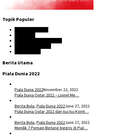
Topik Populer
Hasil Pertandingan
Liga Inggris
Premier League Indonesia
Prediksi Liga Inggris
Liga Champion
Berita Utama
Piala Dunia 2022
Piala Dunia 2022
November 22, 2022
Piala Dunia Qatar 2022 – Lionel Me…
Berita Bola
,
Piala Dunia 2022
June 27, 2022
Piala Dunia Qatar 2022 dan Isu-Isu Kontr…
Berita Bola
,
Piala Dunia 2022
June 27, 2022
Menilik 7 Pemain Bintang Inggris di Pial…