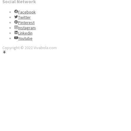
Social Network
Facebook
Twitter
Pinterest
Instagram
Linkedin
Youtube
Copyright © 2022 Vivabola.com