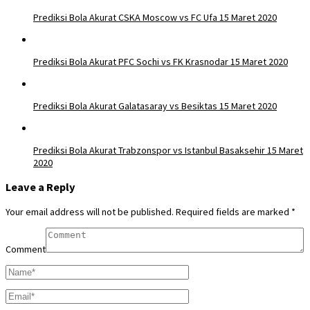
Prediksi Bola Akurat CSKA Moscow vs FC Ufa 15 Maret 2020
Prediksi Bola Akurat PFC Sochi vs FK Krasnodar 15 Maret 2020
Prediksi Bola Akurat Galatasaray vs Besiktas 15 Maret 2020
Prediksi Bola Akurat Trabzonspor vs Istanbul Basaksehir 15 Maret
2020
Leave a Reply
Your email address will not be published.
Required fields are marked
*
Comment