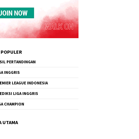
 POPULER
SIL PERTANDINGAN
GA INGGRIS
EMIER LEAGUE INDONESIA
EDIKSI LIGA INGGRIS
GA CHAMPION
A UTAMA