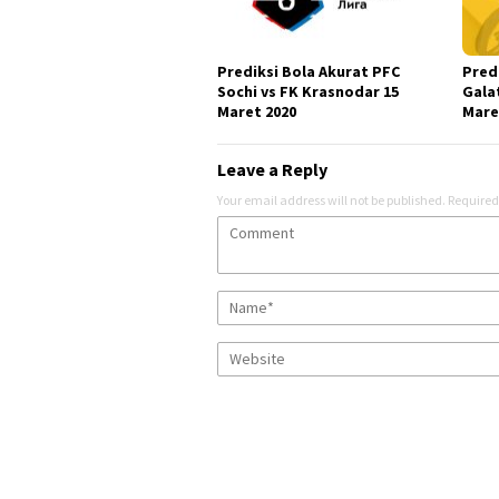
Prediksi Bola Akurat PFC
Pred
Sochi vs FK Krasnodar 15
Gala
Maret 2020
Mare
Leave a Reply
Your email address will not be published.
Required