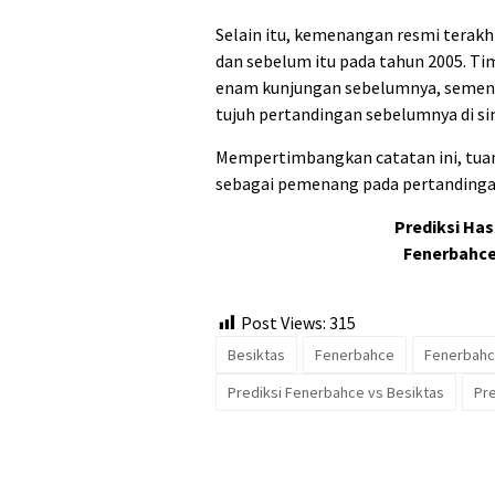
Selain itu, kemenangan resmi terakhi
dan sebelum itu pada tahun 2005. Ti
enam kunjungan sebelumnya, sementa
tujuh pertandingan sebelumnya di sin
Mempertimbangkan catatan ini, tua
sebagai pemenang pada pertandingan
Prediksi Has
Fenerbahce
Post Views:
315
Besiktas
Fenerbahce
Fenerbahc
Prediksi Fenerbahce vs Besiktas
Pre