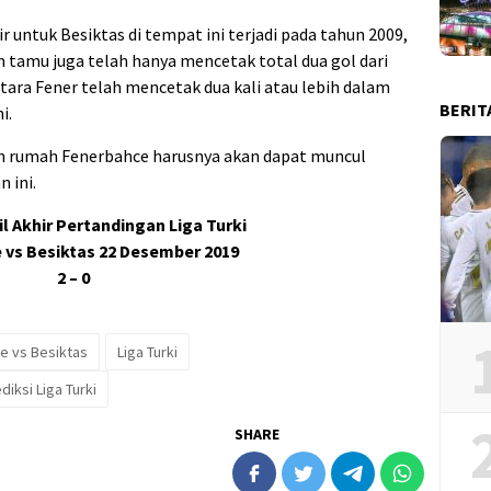
r untuk Besiktas di tempat ini terjadi pada tahun 2009,
m tamu juga telah hanya mencetak total dua gol dari
ra Fener telah mencetak dua kali atau lebih dalam
BERIT
i.
n rumah Fenerbahce harusnya akan dapat muncul
 ini.
il Akhir Pertandingan Liga Turki
 vs Besiktas 22 Desember 2019
2 – 0
e vs Besiktas
Liga Turki
diksi Liga Turki
SHARE