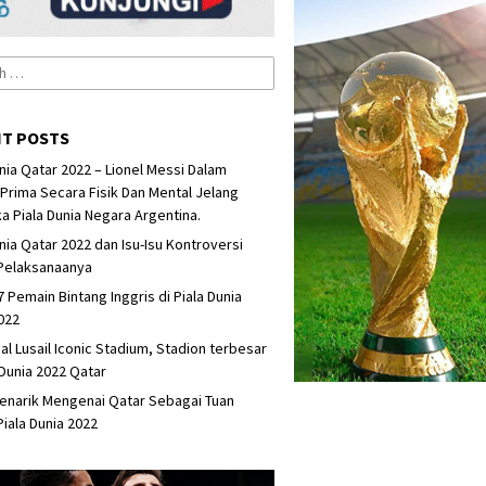
T POSTS
unia Qatar 2022 – Lionel Messi Dalam
 Prima Secara Fisik Dan Mental Jelang
 Piala Dunia Negara Argentina.
unia Qatar 2022 dan Isu-Isu Kontroversi
Pelaksanaanya
7 Pemain Bintang Inggris di Piala Dunia
022
l Lusail Iconic Stadium, Stadion terbesar
 Dunia 2022 Qatar
enarik Mengenai Qatar Sebagai Tuan
iala Dunia 2022