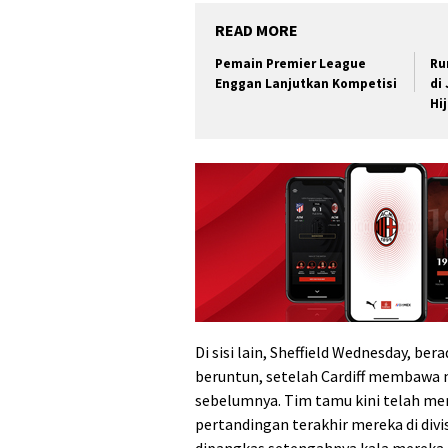
READ MORE
Pemain Premier League
Ru
Enggan Lanjutkan Kompetisi
di
Hi
Di sisi lain, Sheffield Wednesday, ber
beruntun, setelah Cardiff membawa m
sebelumnya. Tim tamu kini telah m
pertandingan terakhir mereka di divi
dipangkas setengahnya kala mereka 