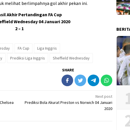
uk melihat berlimpahnya gol akhir pekan ini.
asil Akhir Pertandingan FA Cup
effield Wednesday 04 Januari 2020
2 – 1
BERIT
nesday
FA Cup
Liga Inggris
ay
Prediksi Liga Inggris
Sheffield Wednesday
SHARE
Next post
 Chelsea
Prediksi Bola Akurat Preston vs Norwich 04 Januari
2020