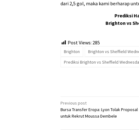
dari 2,5 gol, maka kami berharap unt
Prediksi H
Brighton vs Sh
Post Views:
285
Brighton
Brighton vs Sheffield Wed
Prediksi Brighton vs Sheffield Wednesd
Post
Previous post
Bursa Transfer Eropa: Lyon Tolak Proposal
navigation
untuk Rekrut Moussa Dembele