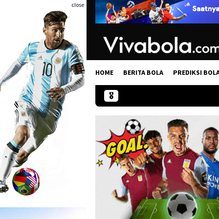
Skip
close
to
content
HOME
BERITA BOLA
PREDIKSI BOL
🎖️