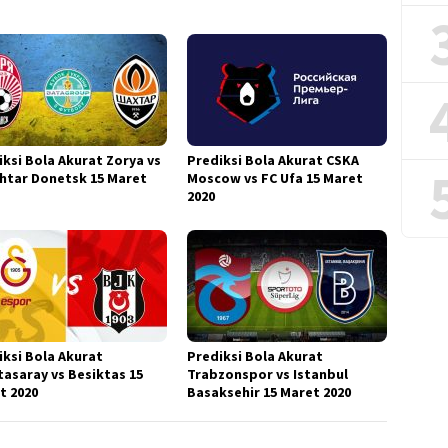
iksi Bola Akurat Zorya vs
Prediksi Bola Akurat CSKA
htar Donetsk 15 Maret
Moscow vs FC Ufa 15 Maret
2020
iksi Bola Akurat
Prediksi Bola Akurat
tasaray vs Besiktas 15
Trabzonspor vs Istanbul
t 2020
Basaksehir 15 Maret 2020