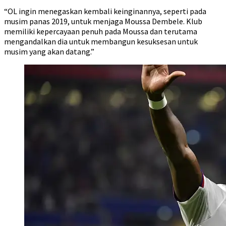
“OL ingin menegaskan kembali keinginannya, seperti pada
musim panas 2019, untuk menjaga Moussa Dembele. Klub
memiliki kepercayaan penuh pada Moussa dan terutama
mengandalkan dia untuk membangun kesuksesan untuk
musim yang akan datang.”