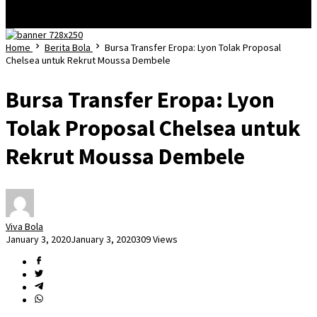
Stadium, Stadion terbesar di Piala Dunia 2022 Qatar
Fakta Menarik
Mengenai Qatar Sebagai Tuan Rumah Piala Dunia 2022
Home
Berita Bola
Bursa Transfer Eropa: Lyon Tolak Proposal
Chelsea untuk Rekrut Moussa Dembele
Bursa Transfer Eropa: Lyon
Tolak Proposal Chelsea untuk
Rekrut Moussa Dembele
Viva Bola
January 3, 2020
January 3, 2020
309 Views