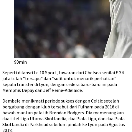
90min
Seperti dilansri Le 10 Sport, tawaran dari Chelsea senilai £ 34
juta telah “tersapu” dan “sulit untuk menarik perhatian”
kepala transfer di Lyon, dengan cedera baru-baru ini pada
Memphis Depay dan Jeff Reine-Adelaide.
Dembele menikmati periode sukses dengan Celtic setelah
bergabung dengan klub tersebut dari Fulham pada 2016 di
bawah mantan pelatih Brendan Rodgers. Dia memenangkan
dua titel Liga Utama Skotlandia, dua Piala Liga, dan dua Piala
Skotlandia di Parkhead sebelum pindah ke Lyon pada Agustus
2018.