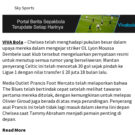
Sky Sports
VIVA Bola
– Chelsea telah menghadapi pukulan besar dalam
upaya mereka dalam mengejar striker OL Lyon Moussa
Dembele saat klub tersebut mengeluarkan pernyataan resmi
untuk menutup semua rumor yang berseliweran. Mantan
penyerang Celtic ini telah mencetak 30 gol sejak pindah ke
Ligue 1 dengan nilai transfer £ 20 juta 18 bulan lalu.
Media Outlet Prancis Foot Mercato telah melaporkan bahwa
The Blues telah bertindak cepat setelah melihat tawaran
pertama mereka ditolak, dengan kemungkinan untuk melepas
Olivier Giroud juga berada di atas meja perundingan. Penyerang
asal Prancis ini telah tidak lagi masuk dalam skema lini depan
Chelsea saat Tammy Abraham menjadi pemain penting di
depan.
Read More