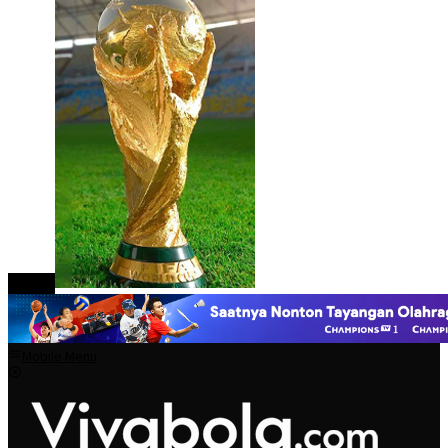
close
Mobile Menu