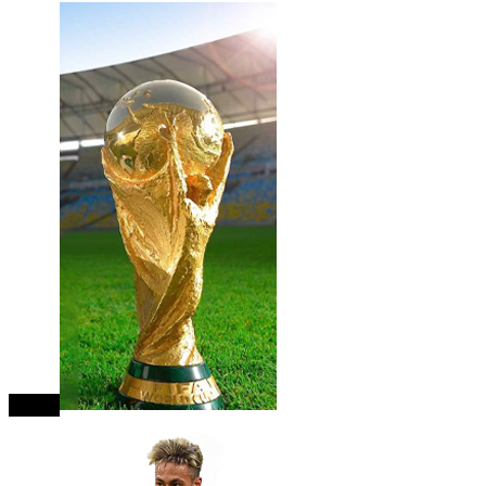
close