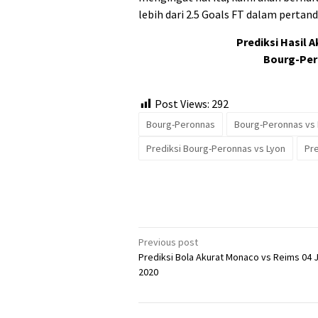
lebih dari 2.5 Goals FT dalam pertand
Prediksi Hasil 
Bourg-Pero
Post Views:
292
Bourg-Peronnas
Bourg-Peronnas vs 
Prediksi Bourg-Peronnas vs Lyon
Pre
Post
Previous post
Prediksi Bola Akurat Monaco vs Reims 04 J
navigation
2020