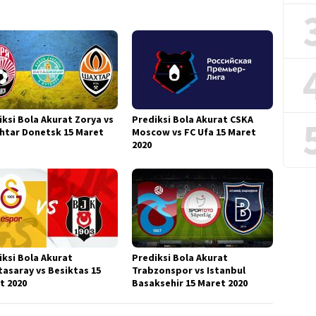
iksi Bola Akurat Zorya vs
Prediksi Bola Akurat CSKA
htar Donetsk 15 Maret
Moscow vs FC Ufa 15 Maret
2020
iksi Bola Akurat
Prediksi Bola Akurat
tasaray vs Besiktas 15
Trabzonspor vs Istanbul
t 2020
Basaksehir 15 Maret 2020