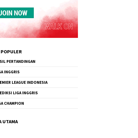
 POPULER
SIL PERTANDINGAN
GA INGGRIS
EMIER LEAGUE INDONESIA
EDIKSI LIGA INGGRIS
GA CHAMPION
A UTAMA