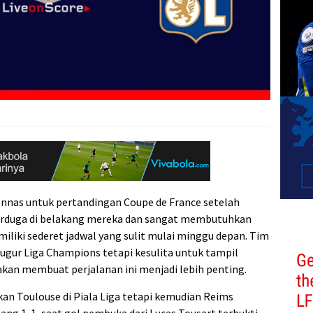
nnas untuk pertandingan Coupe de France setelah
terduga di belakang mereka dan sangat membutuhkan
ki sederet jadwal yang sulit mulai minggu depan. Tim
gugur Liga Champions tetapi kesulita untuk tampil
kan membuat perjalanan ini menjadi lebih penting.
n Toulouse di Piala Liga tetapi kemudian Reims