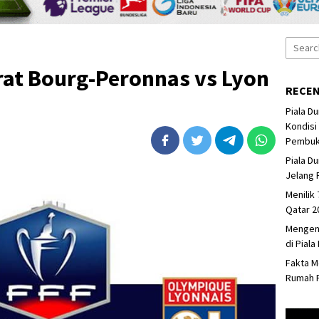
Search
for:
rat Bourg-Peronnas vs Lyon
RECEN
Piala D
Kondisi
Pembuka
Piala D
Jelang 
Menilik 
Qatar 2
Mengena
di Piala
Fakta M
Rumah P