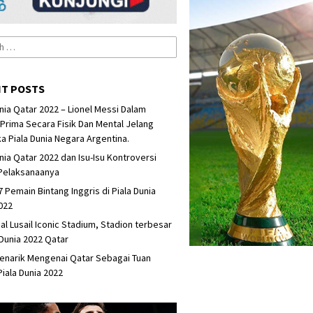
T POSTS
unia Qatar 2022 – Lionel Messi Dalam
 Prima Secara Fisik Dan Mental Jelang
 Piala Dunia Negara Argentina.
unia Qatar 2022 dan Isu-Isu Kontroversi
Pelaksanaanya
7 Pemain Bintang Inggris di Piala Dunia
022
l Lusail Iconic Stadium, Stadion terbesar
 Dunia 2022 Qatar
enarik Mengenai Qatar Sebagai Tuan
iala Dunia 2022