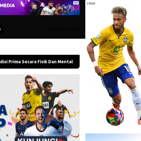
close
h
AUGUST 8, 2026
a Fisik Dan Mental Jelang Pembuka Piala Dunia Negara Argentina.