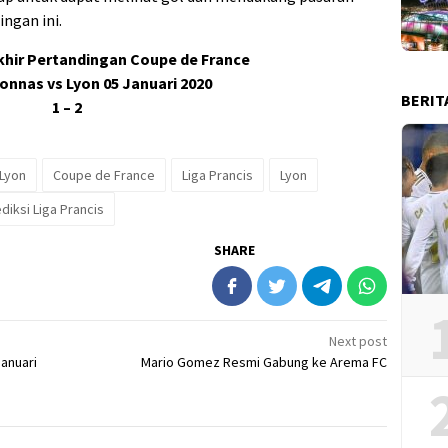
ingan ini.
Akhir Pertandingan Coupe de France
nnas vs Lyon 05 Januari 2020
BERIT
1 – 2
Lyon
Coupe de France
Liga Prancis
Lyon
diksi Liga Prancis
SHARE
Next post
anuari
Mario Gomez Resmi Gabung ke Arema FC