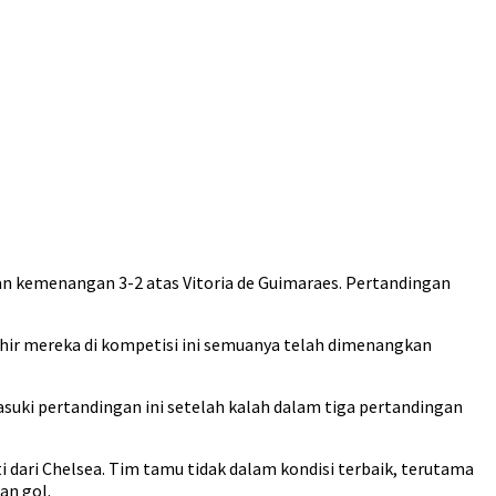
n kemenangan 3-2 atas Vitoria de Guimaraes. Pertandingan
khir mereka di kompetisi ini semuanya telah dimenangkan
asuki pertandingan ini setelah kalah dalam tiga pertandingan
ti dari Chelsea. Tim tamu tidak dalam kondisi terbaik, terutama
an gol.