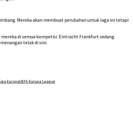
 imbang. Mereka akan membuat perubahan untuk laga ini tetapi
 mereka di semua kompetisi. Eintracht Frankfurt sedang
menangan telak di sini.
Liga Europa
UEFA Europa League