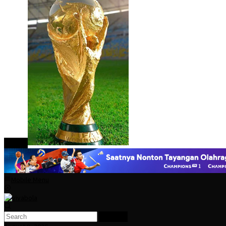
close
Mobile Menu
Search