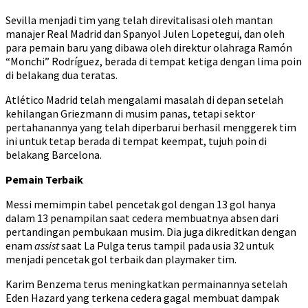
Sevilla menjadi tim yang telah direvitalisasi oleh mantan
manajer Real Madrid dan Spanyol Julen Lopetegui, dan oleh
para pemain baru yang dibawa oleh direktur olahraga Ramón
“Monchi” Rodríguez, berada di tempat ketiga dengan lima poin
di belakang dua teratas.
Atlético Madrid telah mengalami masalah di depan setelah
kehilangan Griezmann di musim panas, tetapi sektor
pertahanannya yang telah diperbarui berhasil menggerek tim
ini untuk tetap berada di tempat keempat, tujuh poin di
belakang Barcelona.
Pemain Terbaik
Messi memimpin tabel pencetak gol dengan 13 gol hanya
dalam 13 penampilan saat cedera membuatnya absen dari
pertandingan pembukaan musim. Dia juga dikreditkan dengan
enam
assist
saat La Pulga terus tampil pada usia 32 untuk
menjadi pencetak gol terbaik dan playmaker tim.
Karim Benzema terus meningkatkan permainannya setelah
Eden Hazard yang terkena cedera gagal membuat dampak