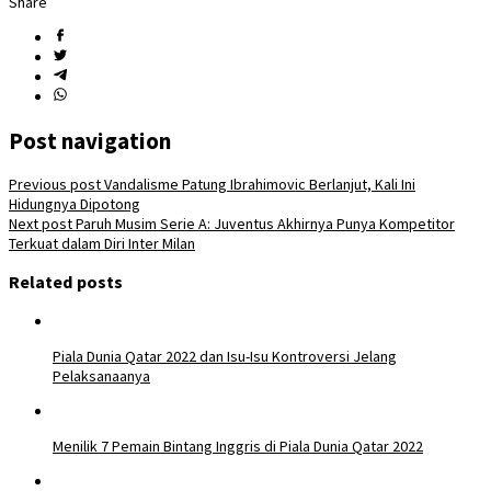
Share
Post navigation
Previous post
Vandalisme Patung Ibrahimovic Berlanjut, Kali Ini
Hidungnya Dipotong
Next post
Paruh Musim Serie A: Juventus Akhirnya Punya Kompetitor
Terkuat dalam Diri Inter Milan
Related posts
Piala Dunia Qatar 2022 dan Isu-Isu Kontroversi Jelang
Pelaksanaanya
Menilik 7 Pemain Bintang Inggris di Piala Dunia Qatar 2022