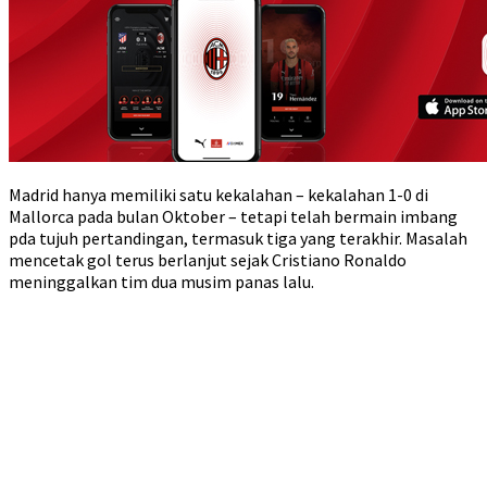
Madrid hanya memiliki satu kekalahan – kekalahan 1-0 di
Mallorca pada bulan Oktober – tetapi telah bermain imbang
pda tujuh pertandingan, termasuk tiga yang terakhir. Masalah
mencetak gol terus berlanjut sejak Cristiano Ronaldo
meninggalkan tim dua musim panas lalu.