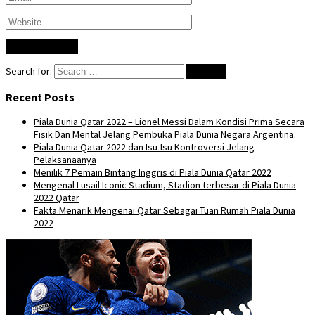
Search for:
Recent Posts
Piala Dunia Qatar 2022 – Lionel Messi Dalam Kondisi Prima Secara
Fisik Dan Mental Jelang Pembuka Piala Dunia Negara Argentina.
Piala Dunia Qatar 2022 dan Isu-Isu Kontroversi Jelang
Pelaksanaanya
Menilik 7 Pemain Bintang Inggris di Piala Dunia Qatar 2022
Mengenal Lusail Iconic Stadium, Stadion terbesar di Piala Dunia
2022 Qatar
Fakta Menarik Mengenai Qatar Sebagai Tuan Rumah Piala Dunia
2022