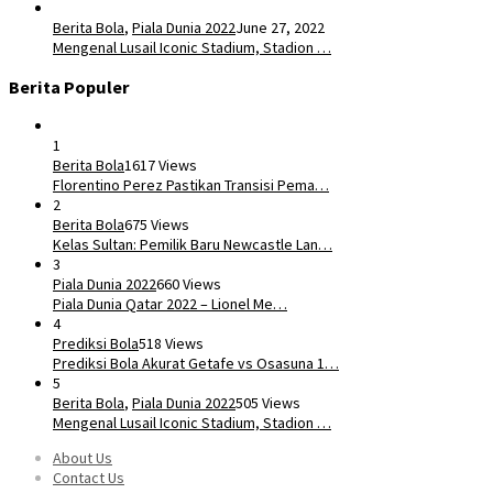
Berita Bola
,
Piala Dunia 2022
June 27, 2022
Mengenal Lusail Iconic Stadium, Stadion …
Berita Populer
1
Berita Bola
1617 Views
​Florentino Perez Pastikan Transisi Pema…
2
Berita Bola
675 Views
Kelas Sultan: Pemilik Baru Newcastle Lan…
3
Piala Dunia 2022
660 Views
Piala Dunia Qatar 2022 – Lionel Me…
4
Prediksi Bola
518 Views
Prediksi Bola Akurat Getafe vs Osasuna 1…
5
Berita Bola
,
Piala Dunia 2022
505 Views
Mengenal Lusail Iconic Stadium, Stadion …
About Us
Contact Us