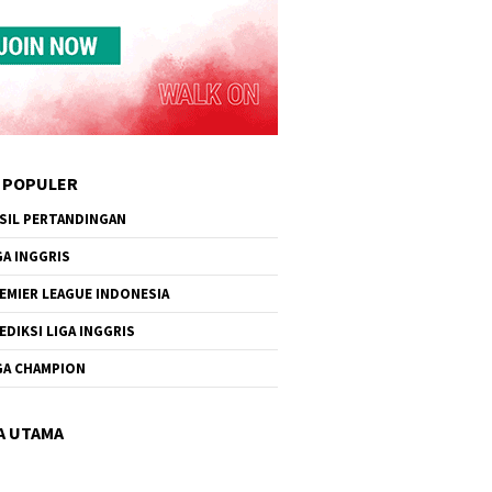
 POPULER
SIL PERTANDINGAN
GA INGGRIS
EMIER LEAGUE INDONESIA
EDIKSI LIGA INGGRIS
GA CHAMPION
A UTAMA