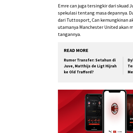
Emre can juga tersingkir dari skuad
spekulasi tentang masa depannya. Da
dari Tuttosport, Can kemungkinan aka
utamanya Manchester United akan 
tangannya.
READ MORE
Rumor Transfer: Setahun di
Dy
Juve, Matthijs de Ligt Hijrah
Te
ke Old Trafford?
Me