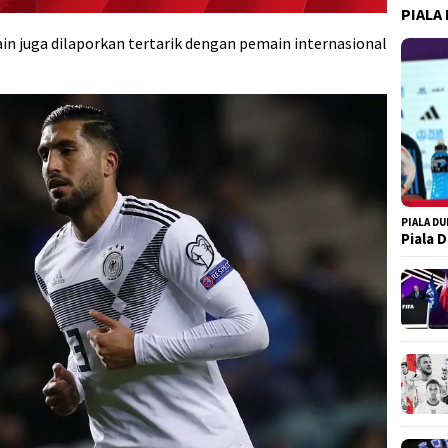
PIALA
in juga dilaporkan tertarik dengan pemain internasional
PIALA DU
Piala 