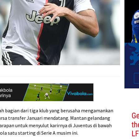
ah bagian dari tiga klub yang berusaha mengamankan
bursa transfer Januari mendatang. Mantan gelandang
harapan untuk menyulut karirnya di Juventus di bawah
la satu starting di Serie A musim ini.