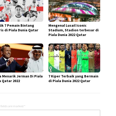
lik 7 Pemain Bintang
Mengenal Lusail Iconic
is di Piala Dunia Qatar
Stadium, Stadion terbesar di
Piala Dunia 2022 Qatar
a Menarik Jerman Di Piala
7 Kiper Terbaik yang Bermain
a Qatar 2022
di Piala Dunia 2022 Qatar
 fields are marked
*