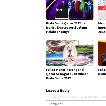
Piala Dunia Qatar 2022 dan
Meni
Isu-Isu Kontroversi Jelang
Inggr
Pelaksanaanya
2022
Fakta Menarik Mengenai
Fakt
Qatar Sebagai Tuan Rumah
Duni
Piala Dunia 2022
Leave a Reply
Your email address will not be published.
Required