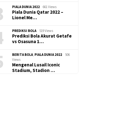
3
PIALA DUNIA 2022
661 Views
Piala Dunia Qatar 2022 –
Lionel Me…
4
PREDIKSI BOLA
519 Views
Prediksi Bola Akurat Getafe
vs Osasuna 1…
5
BERITA BOLA
,
PIALA DUNIA 2022
506
Views
Mengenal Lusail Iconic
Stadium, Stadion …