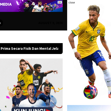
close
h
AUGUST 9, 2026
an Mental Jelang Pembuka Piala Dunia Negara Argentina.
P