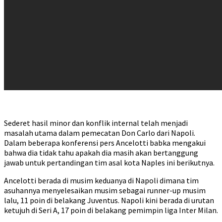
Sederet hasil minor dan konflik internal telah menjadi
masalah utama dalam pemecatan Don Carlo dari Napoli.
Dalam beberapa konferensi pers Ancelotti babka mengakui
bahwa dia tidak tahu apakah dia masih akan bertanggung
jawab untuk pertandingan tim asal kota Naples ini berikutnya.
Ancelotti berada di musim keduanya di Napoli dimana tim
asuhannya menyelesaikan musim sebagai runner-up musim
lalu, 11 poin di belakang Juventus. Napoli kini berada di urutan
ketujuh di Seri A, 17 poin di belakang pemimpin liga Inter Milan.