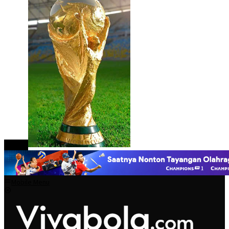
close
Mobile Menu