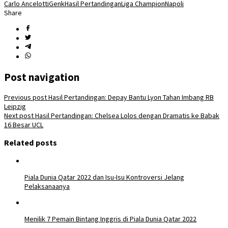
Carlo Ancelotti
Genk
Hasil Pertandingan
Liga Champion
Napoli
Share
Post navigation
Previous post
Hasil Pertandingan: Depay Bantu Lyon Tahan Imbang RB
Leipzig
Next post
Hasil Pertandingan: Chelsea Lolos dengan Dramatis ke Babak
16 Besar UCL
Related posts
Piala Dunia Qatar 2022 dan Isu-Isu Kontroversi Jelang
Pelaksanaanya
Menilik 7 Pemain Bintang Inggris di Piala Dunia Qatar 2022