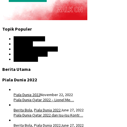
Topik Populer
Hasil Pertandingan
Liga Inggris
Premier League Indonesia
Prediksi Liga Inggris
Liga Champion
Berita Utama
Piala Dunia 2022
Piala Dunia 2022
November 22, 2022
Piala Dunia Qatar 2022 – Lionel Me…
Berita Bola
,
Piala Dunia 2022
June 27, 2022
Piala Dunia Qatar 2022 dan Isu-Isu Kontr…
Berita Bola
,
Piala Dunia 2022
June 27, 2022