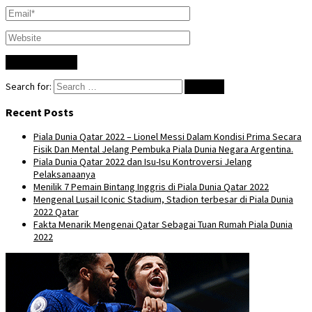
Search for:
Recent Posts
Piala Dunia Qatar 2022 – Lionel Messi Dalam Kondisi Prima Secara
Fisik Dan Mental Jelang Pembuka Piala Dunia Negara Argentina.
Piala Dunia Qatar 2022 dan Isu-Isu Kontroversi Jelang
Pelaksanaanya
Menilik 7 Pemain Bintang Inggris di Piala Dunia Qatar 2022
Mengenal Lusail Iconic Stadium, Stadion terbesar di Piala Dunia
2022 Qatar
Fakta Menarik Mengenai Qatar Sebagai Tuan Rumah Piala Dunia
2022