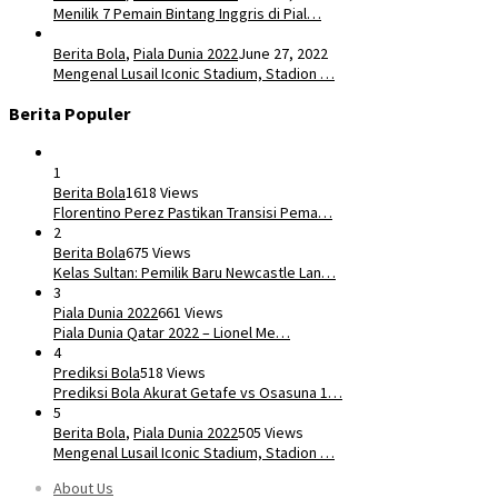
Menilik 7 Pemain Bintang Inggris di Pial…
Berita Bola
,
Piala Dunia 2022
June 27, 2022
Mengenal Lusail Iconic Stadium, Stadion …
Berita Populer
1
Berita Bola
1618 Views
​Florentino Perez Pastikan Transisi Pema…
2
Berita Bola
675 Views
Kelas Sultan: Pemilik Baru Newcastle Lan…
3
Piala Dunia 2022
661 Views
Piala Dunia Qatar 2022 – Lionel Me…
4
Prediksi Bola
518 Views
Prediksi Bola Akurat Getafe vs Osasuna 1…
5
Berita Bola
,
Piala Dunia 2022
505 Views
Mengenal Lusail Iconic Stadium, Stadion …
About Us