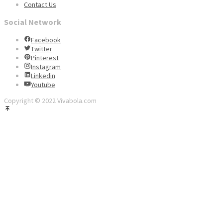
Contact Us
Social Network
Facebook
Twitter
Pinterest
Instagram
Linkedin
Youtube
Copyright © 2022 Vivabola.com