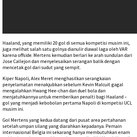
Haaland, yang memiliki 20 gol di semua kompetisi musim ini,
juga melihat salah satu golnya dianulir diawal laga oleh VAR
karena offside. Mertens kemudian berlari ke arah sundulan dari
Jose Callejon dan menyelesaikan serangan balik dengan
mencetak gol dari sudut yang sempit.
Kiper Napoli, Alex Meret menghasilkan serangkaian
penyelamatan menakjubkan sebelum Kevin Malcuit gagal
mengalahkan Hwang Hee-chan dan duel bola dan
menjatuhkannya untuk memberikan penalti bagi Haaland –
gol yang menjadi kebobolan pertama Napoli di kompetisi UCL
musim ini.
Gol Mertens yang kedua datang dari pusat area pertahanan
setelah umpan silang yang diarahkan kepadanya. Pemain
internasional Belgia ini sekarang hanya membutuhkan enam