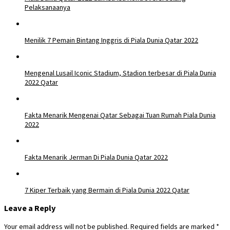
Pelaksanaanya
Menilik 7 Pemain Bintang Inggris di Piala Dunia Qatar 2022
Mengenal Lusail Iconic Stadium, Stadion terbesar di Piala Dunia
2022 Qatar
Fakta Menarik Mengenai Qatar Sebagai Tuan Rumah Piala Dunia
2022
Fakta Menarik Jerman Di Piala Dunia Qatar 2022
7 Kiper Terbaik yang Bermain di Piala Dunia 2022 Qatar
Leave a Reply
Your email address will not be published.
Required fields are marked
*