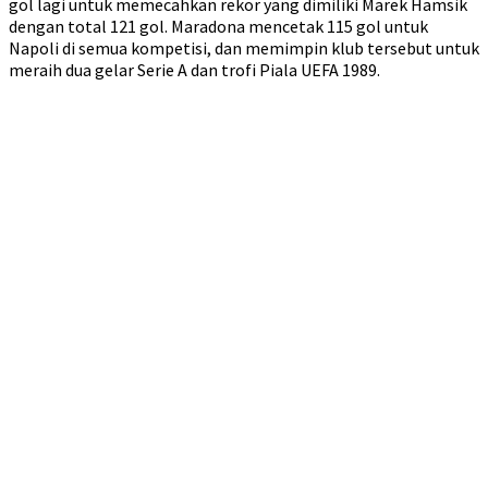
gol lagi untuk memecahkan rekor yang dimiliki Marek Hamsik
dengan total 121 gol. Maradona mencetak 115 gol untuk
Napoli di semua kompetisi, dan memimpin klub tersebut untuk
meraih dua gelar Serie A dan trofi Piala UEFA 1989.