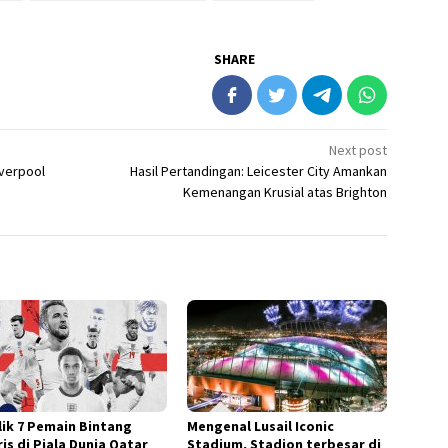
SHARE
Next post
iverpool
Hasil Pertandingan: Leicester City Amankan
Kemenangan Krusial atas Brighton
lik 7 Pemain Bintang
Mengenal Lusail Iconic
is di Piala Dunia Qatar
Stadium, Stadion terbesar di