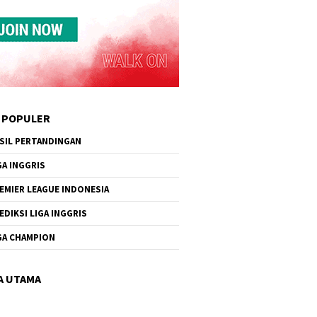
 POPULER
SIL PERTANDINGAN
GA INGGRIS
EMIER LEAGUE INDONESIA
EDIKSI LIGA INGGRIS
GA CHAMPION
A UTAMA