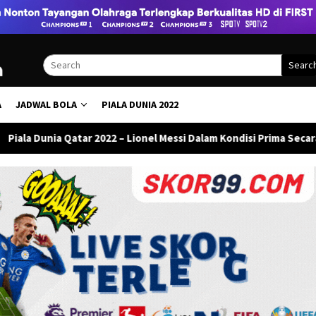
Searc
A
JADWAL BOLA
PIALA DUNIA 2022
22 – Lionel Messi Dalam Kondisi Prima Secara Fisik Dan Mental Je