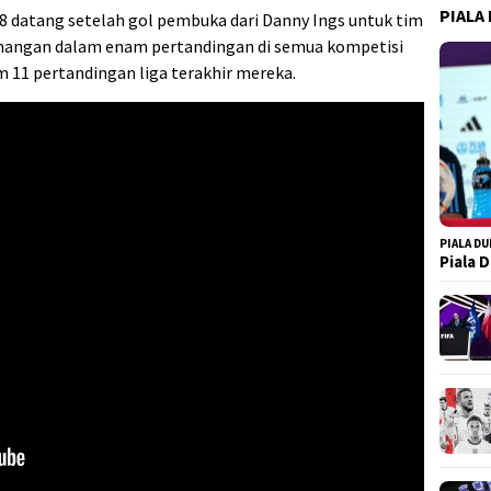
PIALA
8 datang setelah gol pembuka dari Danny Ings untuk tim
enangan dalam enam pertandingan di semua kompetisi
11 pertandingan liga terakhir mereka.
PIALA DU
Piala 