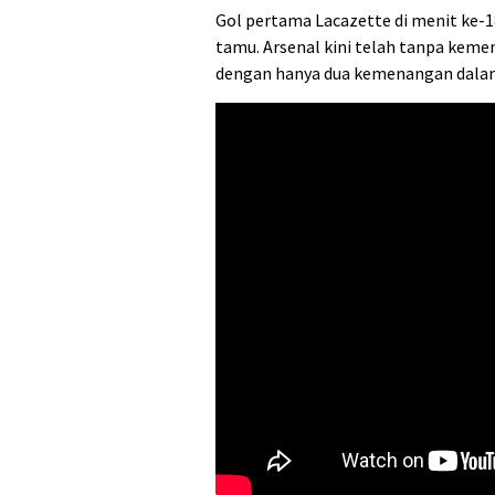
Gol pertama Lacazette di menit ke-1
tamu. Arsenal kini telah tanpa kem
dengan hanya dua kemenangan dalam 