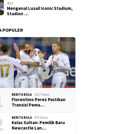
2022
Mengenal Lusail Iconic Stadium,
Stadion …
A POPULER
1
BERITA BOLA
1617 Views
​Florentino Perez Pastikan
Transisi Pema…
2
BERITA BOLA
675 Views
Kelas Sultan: Pemilik Baru
Newcastle Lan…