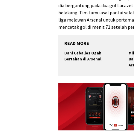
dia bergantung pada dua gol Lacazet
belakang. Tim tamu asal pantai sel
liga melawan Arsenal untuk pertama
mencetak gol di menit 71 setelah pe
READ MORE
Dani Ceballos Ogah
Mi
Bertahan di Arsenal
Ba
Ar