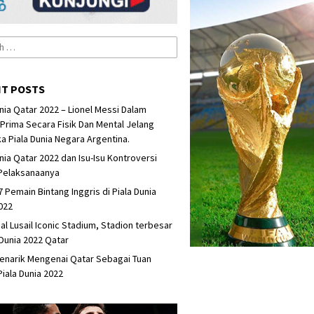
T POSTS
unia Qatar 2022 – Lionel Messi Dalam
 Prima Secara Fisik Dan Mental Jelang
 Piala Dunia Negara Argentina.
unia Qatar 2022 dan Isu-Isu Kontroversi
Pelaksanaanya
7 Pemain Bintang Inggris di Piala Dunia
022
l Lusail Iconic Stadium, Stadion terbesar
 Dunia 2022 Qatar
enarik Mengenai Qatar Sebagai Tuan
iala Dunia 2022