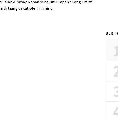
 Salah di sayap kanan sebelum umpan silang Trent
m di tiang dekat oleh Firmino.
BERIT