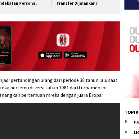
ndekatan Personal
Transfer Dijalankan?
njadi pertandingan ulang dari periode 38 tahun lalu saat
ka bertemu di versi tahun 1981 dari turnamen ini
menangkan pertemuan mreka dengan juara Eropa.
TOPIK
HA
LI