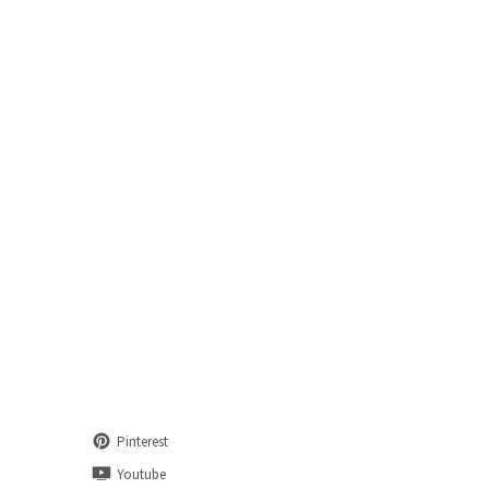
Pinterest
n
Youtube