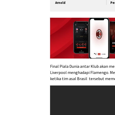
Arnold
Pe
Final Piala Dunia antar Klub akan me
Liverpool menghadapi Flamengo. Mere
ketika tim asal Brasil tersebut me