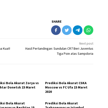
SHARE
Next post
ma Kuat!
Hasil Pertandingan: Sundulan CR7 Beri Juventus
Tiga Poin atas Sampdoria
iksi Bola Akurat Zorya vs
Prediksi Bola Akurat CSKA
htar Donetsk 15 Maret
Moscow vs FC Ufa 15 Maret
2020
iksi Bola Akurat
Prediksi Bola Akurat
tasaray vs Besiktas 15
Trabzonspor vs Istanbul