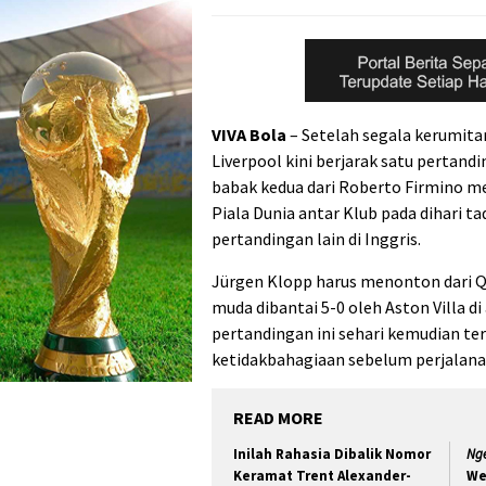
VIVA Bola
– Setelah segala kerumita
Liverpool kini berjarak satu pertandin
babak kedua dari Roberto Firmino m
Piala Dunia antar Klub pada dihari t
pertandingan lain di Inggris.
Jürgen Klopp harus menonton dari Qa
muda dibantai 5-0 oleh Aston Villa d
pertandingan ini sehari kemudian t
ketidakbahagiaan sebelum perjalana
READ MORE
Inilah Rahasia Dibalik Nomor
Ng
Keramat Trent Alexander-
We