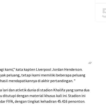
AP
gi kami,” kata kapten Liverpool Jordan Henderson.
yak peluang, tetapi kami memiliki beberapa peluang
hasil mendapatkannya di akhir pertandingan. ”
 lari dan atletik dunia di stadion Khalifa yang sama dua
u ditutupi dengan material khusus kali ini. Stadion ini
ar FIFA, dengan tingkat kehadiran 45.416 penonton.