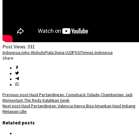
Post Views:
331
Indonesia
Joko Widodo
Piala Dunia U20
PSSI
Timnas Indonesia
Share
Post
Previous post
Hasil Pertandingan: Comeback Oxlade-Chamberlain Jadi
Momentum The Reds Kalahkan Genk
navigation
Next post
Hasil Pertandingan: Valencia Hanya Bisa Amankan Hasil Imbang
Melawan Lille
Related posts