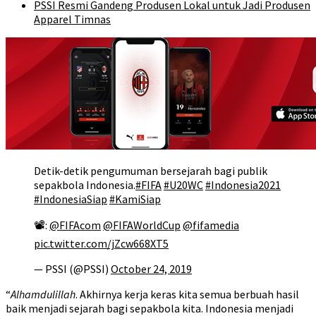
PSSI Resmi Gandeng Produsen Lokal untuk Jadi Produsen
Apparel Timnas
Detik-detik pengumuman bersejarah bagi publik
sepakbola Indonesia.
#FIFA
#U20WC
#Indonesia2021
#IndonesiaSiap
#KamiSiap
📽:
@FIFAcom
@FIFAWorldCup
@fifamedia
pic.twitter.com/jZcw668XT5
— PSSI (@PSSI)
October 24, 2019
“
Alhamdulillah
. Akhirnya kerja keras kita semua berbuah hasil
baik menjadi sejarah bagi sepakbola kita. Indonesia menjadi