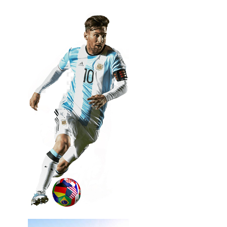
Skip
to
content