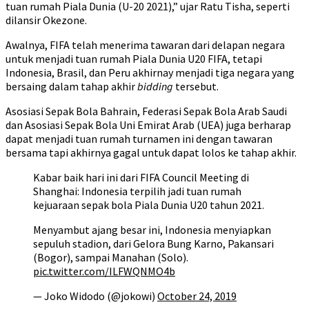
tuan rumah Piala Dunia (U-20 2021),” ujar Ratu Tisha, seperti
dilansir Okezone.
Awalnya, FIFA telah menerima tawaran dari delapan negara
untuk menjadi tuan rumah Piala Dunia U20 FIFA, tetapi
Indonesia, Brasil, dan Peru akhirnay menjadi tiga negara yang
bersaing dalam tahap akhir
bidding
tersebut.
Asosiasi Sepak Bola Bahrain, Federasi Sepak Bola Arab Saudi
dan Asosiasi Sepak Bola Uni Emirat Arab (UEA) juga berharap
dapat menjadi tuan rumah turnamen ini dengan tawaran
bersama tapi akhirnya gagal untuk dapat lolos ke tahap akhir.
Kabar baik hari ini dari FIFA Council Meeting di
Shanghai: Indonesia terpilih jadi tuan rumah
kejuaraan sepak bola Piala Dunia U20 tahun 2021.
Menyambut ajang besar ini, Indonesia menyiapkan
sepuluh stadion, dari Gelora Bung Karno, Pakansari
(Bogor), sampai Manahan (Solo).
pic.twitter.com/ILFWQNMO4b
— Joko Widodo (@jokowi)
October 24, 2019