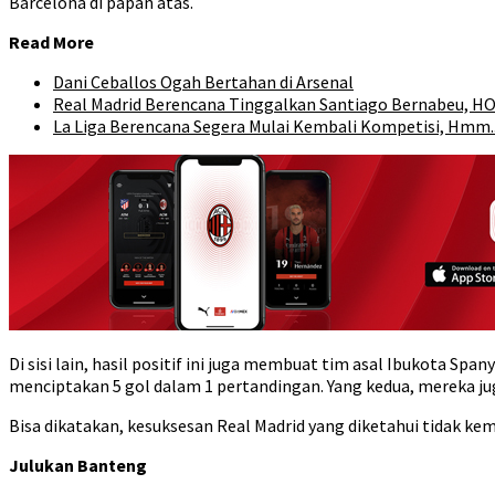
Barcelona di papan atas.
Read More
Dani Ceballos Ogah Bertahan di Arsenal
Real Madrid Berencana Tinggalkan Santiago Bernabeu, H
La Liga Berencana Segera Mulai Kembali Kompetisi, Hmm.
Di sisi lain, hasil positif ini juga membuat tim asal Ibukota S
menciptakan 5 gol dalam 1 pertandingan. Yang kedua, mereka ju
Bisa dikatakan, kesuksesan Real Madrid yang diketahui tidak ke
Julukan Banteng