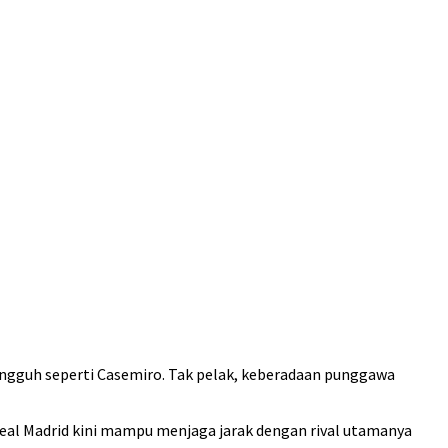
ngguh seperti Casemiro. Tak pelak, keberadaan punggawa
eal Madrid kini mampu menjaga jarak dengan rival utamanya