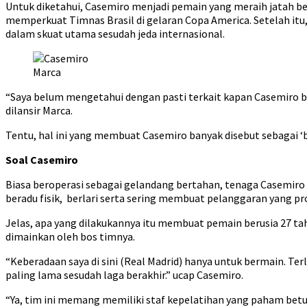
Untuk diketahui, Casemiro menjadi pemain yang meraih jatah be
memperkuat Timnas Brasil di gelaran Copa America. Setelah it
dalam skuat utama sesudah jeda internasional.
Marca
“Saya belum mengetahui dengan pasti terkait kapan Casemiro ba
dilansir Marca.
Tentu, hal ini yang membuat Casemiro banyak disebut sebagai ‘b
Soal Casemiro
Biasa beroperasi sebagai gelandang bertahan, tenaga Casemiro 
beradu fisik, berlari serta sering membuat pelanggaran yang pr
Jelas, apa yang dilakukannya itu membuat pemain berusia 27 ta
dimainkan oleh bos timnya.
“Keberadaan saya di sini (Real Madrid) hanya untuk bermain. Ter
paling lama sesudah laga berakhir.” ucap Casemiro.
“Ya, tim ini memang memiliki staf kepelatihan yang paham betu