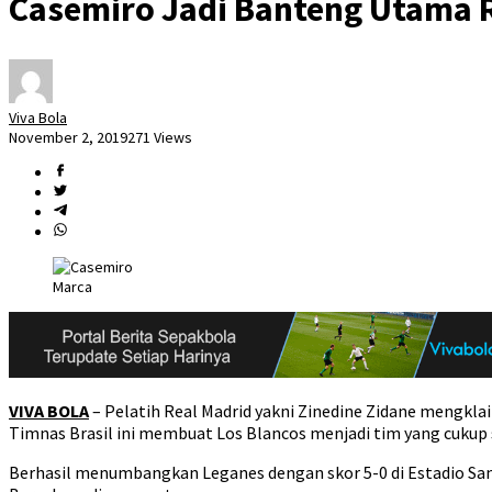
Casemiro Jadi Banteng Utama 
Viva Bola
November 2, 2019
271 Views
Marca
VIVA BOLA
– Pelatih Real Madrid yakni Zinedine Zidane mengkl
Timnas Brasil ini membuat Los Blancos menjadi tim yang cukup s
Berhasil menumbangkan Leganes dengan skor 5-0 di Estadio San