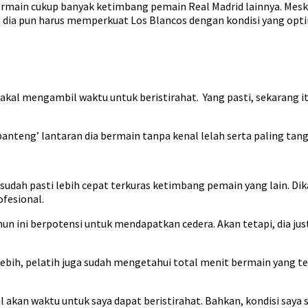
rmain cukup banyak ketimbang pemain Real Madrid lainnya. Meski
u, dia pun harus memperkuat Los Blancos dengan kondisi yang op
kal mengambil waktu untuk beristirahat. Yang pasti, sekarang it
anteng’ lantaran dia bermain tanpa kenal lelah serta paling tang
sudah pasti lebih cepat terkuras ketimbang pemain yang lain. D
ofesional.
hun ini berpotensi untuk mendapatkan cedera. Akan tetapi, dia j
lebih, pelatih juga sudah mengetahui total menit bermain yang te
l akan waktu untuk saya dapat beristirahat. Bahkan, kondisi say