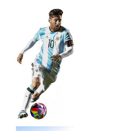
Skip
to
content