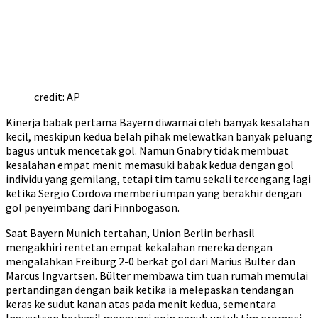
credit: AP
Kinerja babak pertama Bayern diwarnai oleh banyak kesalahan
kecil, meskipun kedua belah pihak melewatkan banyak peluang
bagus untuk mencetak gol. Namun Gnabry tidak membuat
kesalahan empat menit memasuki babak kedua dengan gol
individu yang gemilang, tetapi tim tamu sekali tercengang lagi
ketika Sergio Cordova memberi umpan yang berakhir dengan
gol penyeimbang dari Finnbogason.
Saat Bayern Munich tertahan, Union Berlin berhasil
mengakhiri rentetan empat kekalahan mereka dengan
mengalahkan Freiburg 2-0 berkat gol dari Marius Bülter dan
Marcus Ingvartsen. Bülter membawa tim tuan rumah memulai
pertandingan dengan baik ketika ia melepaskan tendangan
keras ke sudut kanan atas pada menit kedua, sementara