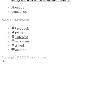
About Us
Contact Us
Social Network
Facebook
Twitter
Pinterest
Instagram
Linkedin
Youtube
Copyright © 2022 Vivabola.com