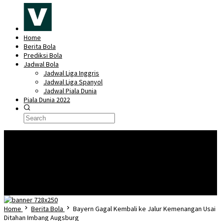
Home
Berita Bola
Prediksi Bola
Jadwal Bola
Jadwal Liga Inggris
Jadwal Liga Spanyol
Jadwal Piala Dunia
Piala Dunia 2022
🎖️
Piala Dunia Qatar 2022 – Lionel Messi Dalam Kondisi Prima Secara Fisik
Dan Mental Jelang Pembuka Piala Dunia Negara Argentina.
Piala Dunia
Qatar 2022 dan Isu-Isu Kontroversi Jelang Pelaksanaanya
Menilik 7
Pemain Bintang Inggris di Piala Dunia Qatar 2022
Mengenal Lusail Iconic
Stadium, Stadion terbesar di Piala Dunia 2022 Qatar
Fakta Menarik
Mengenai Qatar Sebagai Tuan Rumah Piala Dunia 2022
Home
Berita Bola
Bayern Gagal Kembali ke Jalur Kemenangan Usai
Ditahan Imbang Augsburg