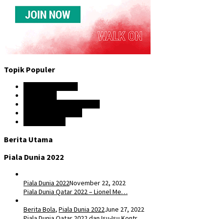
Topik Populer
Hasil Pertandingan
Liga Inggris
Premier League Indonesia
Prediksi Liga Inggris
Liga Champion
Berita Utama
Piala Dunia 2022
Piala Dunia 2022
November 22, 2022
Piala Dunia Qatar 2022 – Lionel Me…
Berita Bola
,
Piala Dunia 2022
June 27, 2022
Piala Dunia Qatar 2022 dan Isu-Isu Kontr…