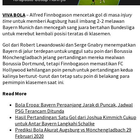
VIVA BOLA
– Alfred Finnbogason mencetak gol di masa
injury
time
untuk memberi Augsburg hasil imbang 2-2 melawan
Bayern Munich dan mencegah sang juara bertahan Bundesliga
untuk merebut kembali posisi teratas di klasemen.
Gol dari Robert Lewandowski dan Serge Gnabry menempatkan
Bayern di jalur terdepan untuk unggul satu poin dari Borussia
Mönchengladbach jelang pertandingan mereka mealwan
Borussia Dortmund, tetapi Finnbogason memastikan FC
Hollywood kehilangan poin penuh untuk pertandingan kedua
kalinya berturut-turut dan tetap satu poin di belakang para
pemimpin klasemen saat ini.
Read More
Bola Eropa: Bayern Perpanjang Jarak di Puncak, Jadwal
PSG Terancam Ditunda
Hasil Pertandingan: Satu Gol dari Joshua Kimmich Cukup
untuk Antar Bayern Langkahi Schalke
Prediksi Bola Akurat Augsburg vs Mönchengladbach 29
Februari 2020