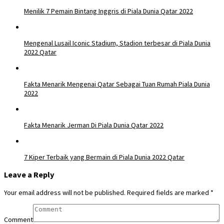
Menilik 7 Pemain Bintang Inggris di Piala Dunia Qatar 2022
Mengenal Lusail Iconic Stadium, Stadion terbesar di Piala Dunia
2022 Qatar
Fakta Menarik Mengenai Qatar Sebagai Tuan Rumah Piala Dunia
2022
Fakta Menarik Jerman Di Piala Dunia Qatar 2022
7 Kiper Terbaik yang Bermain di Piala Dunia 2022 Qatar
Leave a Reply
Your email address will not be published.
Required fields are marked
*
Comment