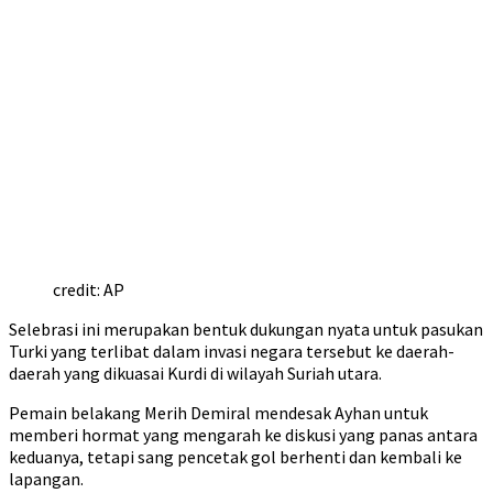
credit: AP
Selebrasi ini merupakan bentuk dukungan nyata untuk pasukan
Turki yang terlibat dalam invasi negara tersebut ke daerah-
daerah yang dikuasai Kurdi di wilayah Suriah utara.
Pemain belakang Merih Demiral mendesak Ayhan untuk
memberi hormat yang mengarah ke diskusi yang panas antara
keduanya, tetapi sang pencetak gol berhenti dan kembali ke
lapangan.