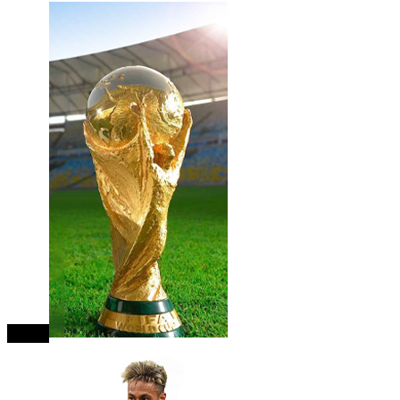
close