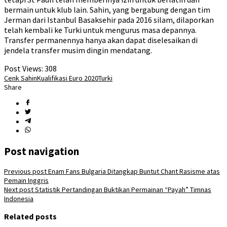
bermain untuk klub lain. Sahin, yang bergabung dengan tim
Jerman dari Istanbul Basaksehir pada 2016 silam, dilaporkan
telah kembali ke Turki untuk mengurus masa depannya.
Transfer permanennya hanya akan dapat diselesaikan di
jendela transfer musim dingin mendatang.
Post Views:
308
Cenk Sahin
Kualifikasi Euro 2020
Turki
Share
Post navigation
Previous post
Enam Fans Bulgaria Ditangkap Buntut Chant Rasisme atas
Pemain Inggris
Next post
Statistik Pertandingan Buktikan Permainan “Payah” Timnas
Indonesia
Related posts