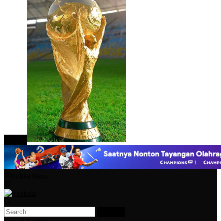
close
Mobile Menu
Search