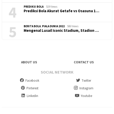
4
PREDIKSI BOLA
519 Views
Prediksi Bola Akurat Getafe vs Osasuna 1…
5
BERITA BOLA
,
PIALA DUNIA 2022
506 Views
Mengenal Lusail Iconic Stadium, Stadion …
ABOUT US
CONTACT US
SOCIAL NETWORK
Facebook
Twitter
Pinterest
Instagram
Linkedin
Youtube