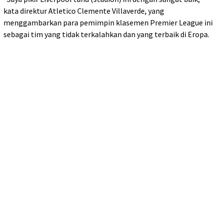
kata direktur Atletico Clemente Villaverde, yang
menggambarkan para pemimpin klasemen Premier League ini
sebagai tim yang tidak terkalahkan dan yang terbaik di Eropa.