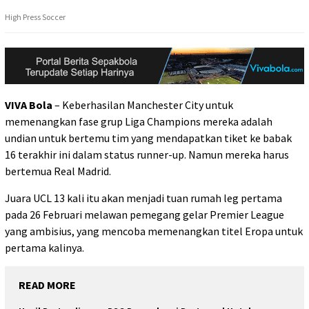
High Press Soccer
VIVA Bola
– Keberhasilan Manchester City untuk
memenangkan fase grup Liga Champions mereka adalah
undian untuk bertemu tim yang mendapatkan tiket ke babak
16 terakhir ini dalam status runner-up. Namun mereka harus
bertemua Real Madrid.
Juara UCL 13 kali itu akan menjadi tuan rumah leg pertama
pada 26 Februari melawan pemegang gelar Premier League
yang ambisius, yang mencoba memenangkan titel Eropa untuk
pertama kalinya.
READ MORE