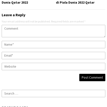
Dunia Qatar 2022
di Piala Dunia 2022 Qatar
Leave a Reply
Your email address will not be published.
Required fields are marked
*
Search
for: