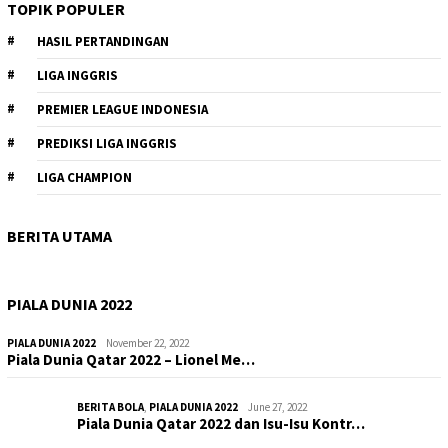
TOPIK POPULER
HASIL PERTANDINGAN
LIGA INGGRIS
PREMIER LEAGUE INDONESIA
PREDIKSI LIGA INGGRIS
LIGA CHAMPION
BERITA UTAMA
PIALA DUNIA 2022
PIALA DUNIA 2022
November 22, 2022
Piala Dunia Qatar 2022 – Lionel Me…
BERITA BOLA
,
PIALA DUNIA 2022
June 27, 2022
Piala Dunia Qatar 2022 dan Isu-Isu Kontr…