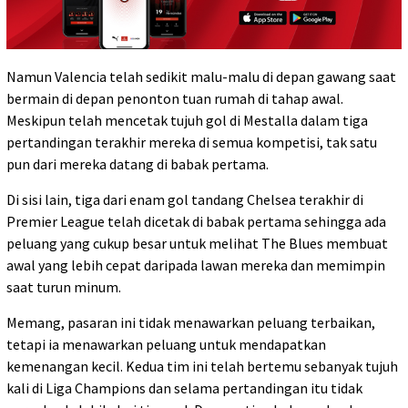
Namun Valencia telah sedikit malu-malu di depan gawang saat
bermain di depan penonton tuan rumah di tahap awal.
Meskipun telah mencetak tujuh gol di Mestalla dalam tiga
pertandingan terakhir mereka di semua kompetisi, tak satu
pun dari mereka datang di babak pertama.
Di sisi lain, tiga dari enam gol tandang Chelsea terakhir di
Premier League telah dicetak di babak pertama sehingga ada
peluang yang cukup besar untuk melihat The Blues membuat
awal yang lebih cepat daripada lawan mereka dan memimpin
saat turun minum.
Memang, pasaran ini tidak menawarkan peluang terbaikan,
tetapi ia menawarkan peluang untuk mendapatkan
kemenangan kecil. Kedua tim ini telah bertemu sebanyak tujuh
kali di Liga Champions dan selama pertandingan itu tidak