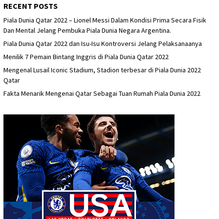
RECENT POSTS
Piala Dunia Qatar 2022 – Lionel Messi Dalam Kondisi Prima Secara Fisik
Dan Mental Jelang Pembuka Piala Dunia Negara Argentina.
Piala Dunia Qatar 2022 dan Isu-Isu Kontroversi Jelang Pelaksanaanya
Menilik 7 Pemain Bintang Inggris di Piala Dunia Qatar 2022
Mengenal Lusail Iconic Stadium, Stadion terbesar di Piala Dunia 2022
Qatar
Fakta Menarik Mengenai Qatar Sebagai Tuan Rumah Piala Dunia 2022