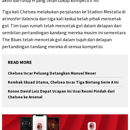
akhir dari Grup H yang telah cukup kompetitif ini.
Tiga kali Chelsea melakukan perjalanan ke Stadion Mestalla di
atmosfer Valencia dan tiga kali kedua belah pihak mencetak
gol. Tim tuan rumah telah mencetak gol dalam delapan dari
sembilan pertandingan kandang mereka musim ini sementara
The Blues telah mencetak gol dalam tujuh dari delapan
pertandingan tandang mereka di semua kompetisi.
READ MORE
Chelsea Incar Peluang Datangkan Manuel Neuer
Rombak Skuad Utama, Chelsea Incar Tiga Bintang Serie A Ini
Konon David Luiz Dapat Ucapan Ini Usai Resmi Pindah dari
Chelsea ke Arsenal