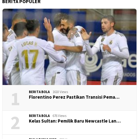
BERITA POPULER
1
BERITA BOLA
1618 Views
​Florentino Perez Pastikan Transisi Pema…
2
BERITA BOLA
676 Views
Kelas Sultan: Pemilik Baru Newcastle Lan…