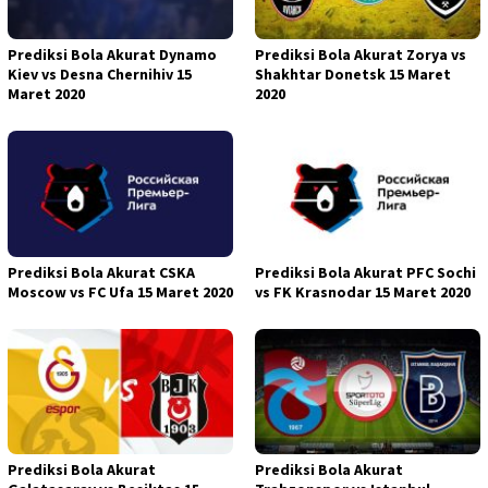
Prediksi Bola Akurat Dynamo
Prediksi Bola Akurat Zorya vs
Kiev vs Desna Chernihiv 15
Shakhtar Donetsk 15 Maret
Maret 2020
2020
Prediksi Bola Akurat CSKA
Prediksi Bola Akurat PFC Sochi
Moscow vs FC Ufa 15 Maret 2020
vs FK Krasnodar 15 Maret 2020
Prediksi Bola Akurat
Prediksi Bola Akurat